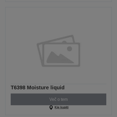
T6398 Moisture liquid
Več o tem
Kje kupiti