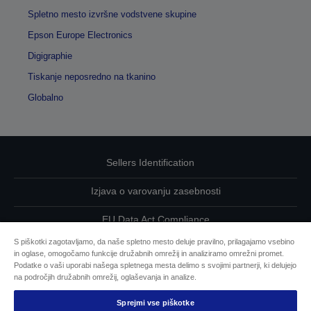
Spletno mesto izvršne vodstvene skupine
Epson Europe Electronics
Digigraphie
Tiskanje neposredno na tkanino
Globalno
Sellers Identification
Izjava o varovanju zasebnosti
EU Data Act Compliance
S piškotki zagotavljamo, da naše spletno mesto deluje pravilno, prilagajamo vsebino
Kontaktirajte nas glede svojih podatkov
in oglase, omogočamo funkcije družabnih omrežij in analiziramo omrežni promet.
Podatke o vaši uporabi našega spletnega mesta delimo s svojimi partnerji, ki delujejo
Informacije o piškotkih
na področjih družabnih omrežij, oglaševanja in analize.
Sprejmi vse piškotke
Epsonova zavezanost dostopnosti