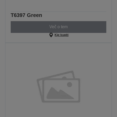
T6397 Green
Več o tem
Kje kupiti