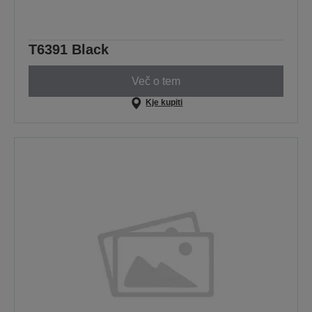
T6391 Black
Več o tem
Kje kupiti