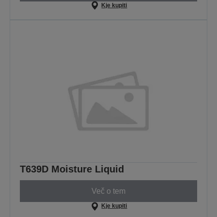
Kje kupiti
T639D Moisture Liquid
Več o tem
Kje kupiti