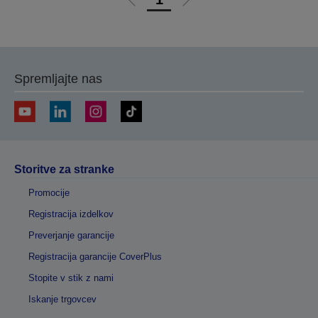
Pojdi
Pojdi
na
na
prejšnjo
naslednjo
stran
stran
Spremljajte nas
Storitve za stranke
Promocije
Registracija izdelkov
Preverjanje garancije
Registracija garancije CoverPlus
Stopite v stik z nami
Iskanje trgovcev