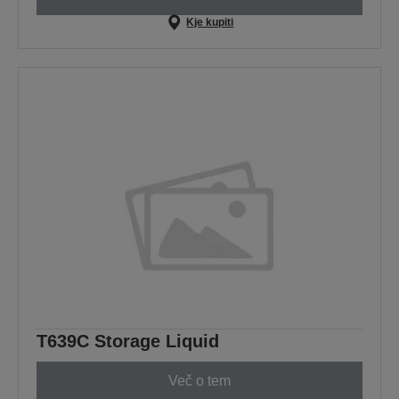
Kje kupiti
T639C Storage Liquid
Več o tem