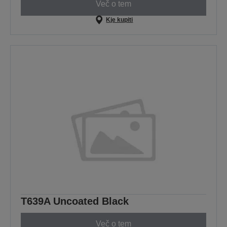
Več o tem
Kje kupiti
T639A Uncoated Black
Več o tem