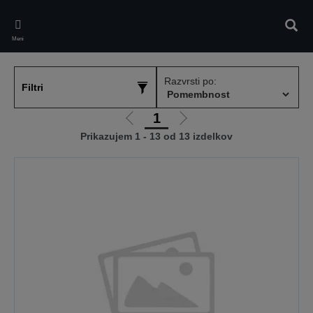
Skip
to
Iskan
main
Meni
content
Razvrsti po:
Filtri
1
Pojdi
Pojdi
Prikazujem 1 - 13 od 13 izdelkov
na
na
prejšnjo
naslednjo
stran
stran