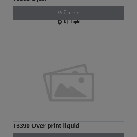
Več o tem
Kje kupiti
T6390 Over print liquid