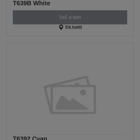
T639B White
Več o tem
Kje kupiti
T6392 Cyan