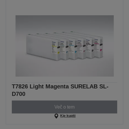
T7826 Light Magenta SURELAB SL-
D700
Več o tem
Kje kupiti