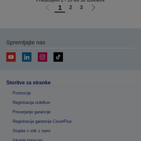
Prikazujem 1 - 15 od 32 izdelkov
1
2
3
Pojdi
Pojdi
na
na
prejšnjo
naslednjo
stran
stran
Spremljajte nas
Storitve za stranke
Promocije
Registracija izdelkov
Preverjanje garancije
Registracija garancije CoverPlus
Stopite v stik z nami
Iskanje trgovcev