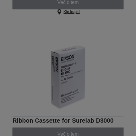
Več o tem
Kje kupiti
Ribbon Cassette for Surelab D3000
Več o tem