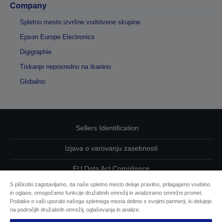
Company
Spletno mesto izvršne vodstvene skupine
Epson Europe Electronics
Digigraphie
Tiskanje neposredno na tkanino
Globalno
Sellers Identification
Izjava o varovanju zasebnosti
EU Data Act Compliance
S piškotki zagotavljamo, da naše spletno mesto deluje pravilno, prilagajamo vsebino
Kontaktirajte nas glede svojih podatkov
in oglase, omogočamo funkcije družabnih omrežij in analiziramo omrežni promet.
Podatke o vaši uporabi našega spletnega mesta delimo s svojimi partnerji, ki delujejo
Informacije o piškotkih
na področjih družabnih omrežij, oglaševanja in analize.