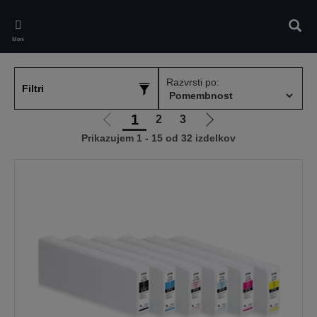
Skip
to
Iskan
main
Meni
content
Razvrsti po:
Filtri
1
2
3
Pojdi
Pojdi
Prikazujem 1 - 15 od 32 izdelkov
na
na
prejšnjo
naslednjo
stran
stran