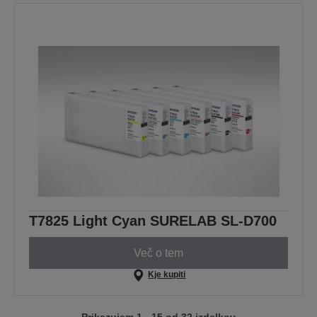
T7825 Light Cyan SURELAB SL-D700
Več o tem
Kje kupiti