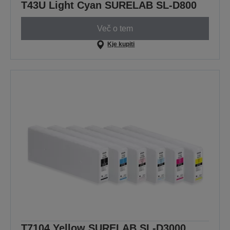
T43U Light Cyan SURELAB SL-D800
Več o tem
Kje kupiti
T7104 Yellow SURELAB SL-D3000