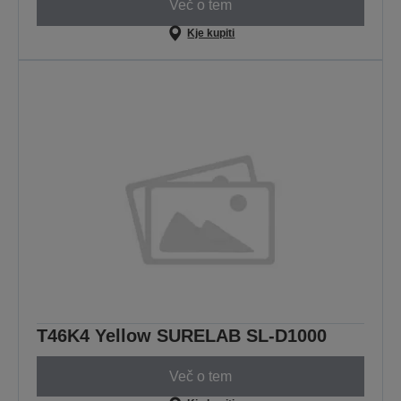
Več o tem
Kje kupiti
T46K4 Yellow SURELAB SL-D1000
Več o tem