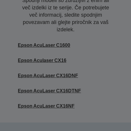
Spodnji modeli so združljivi z enim ali
več izdelki iz te serije. Če potrebujete
več informacij, sledite spodnjim
povezavam ali glejte priročnik za vaš
izdelek.
Epson AcuLaser C1600
Epson Aculaser CX16
Epson AcuLaser CX16DNF
Epson AcuLaser CX16DTNF
Epson AcuLaser CX16NF