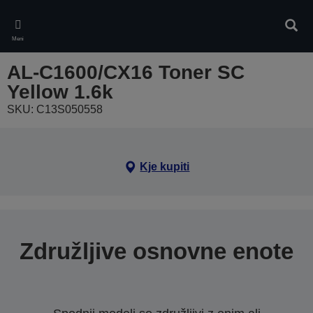
Skip
to
Iskan
main
Meni
content
AL-C1600/CX16 Toner SC
Yellow 1.6k
SKU: C13S050558
Kje kupiti
Združljive osnovne enote