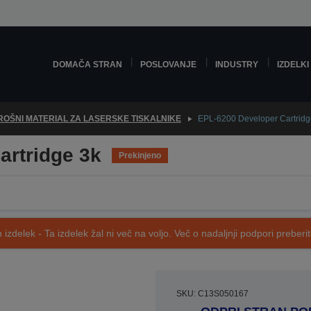
DOMAČA STRAN
POSLOVANJE
INDUSTRY
IZDELKI
ROŠNI MATERIAL ZA LASERSKE TISKALNIKE
EPL-6200 Developer Cartridg
artridge 3k
Prekinjeno
 izdelek - Ta izdelek žal ni več na voljo. Več o nadaljnji podpori preberi
SKU: C13S050167