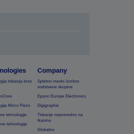
nologies
Company
gija tiskanja brez
Spletno mesto izvršne
vodstvene skupine
onCore
Epson Europe Electronics
gija Micro Piezo
Digigraphie
vne tehnologije
Tiskanje neposredno na
tkanino
tne tehnologije
Globalno