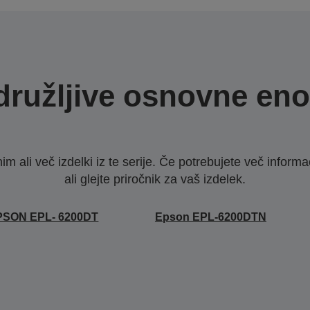
družljive osnovne eno
nim ali več izdelki iz te serije. Če potrebujete več infor
ali glejte priročnik za vaš izdelek.
PSON EPL- 6200DT
Epson EPL-6200DTN