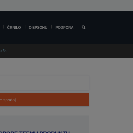
ČRNILO
O EPSONU
PODPORA
e 3k
te spodaj.