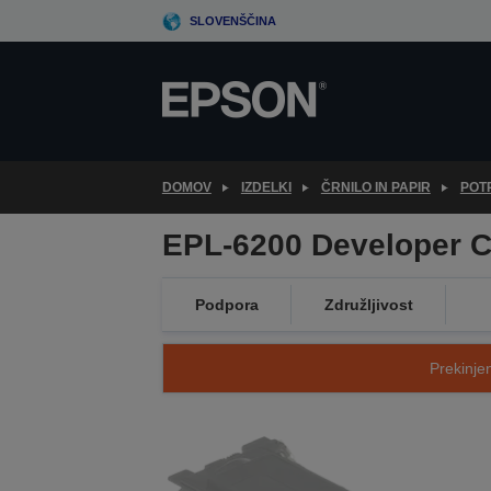
Skip
SLOVENŠČINA
to
main
content
DOMOV
IZDELKI
ČRNILO IN PAPIR
POT
EPL-6200 Developer C
Podpora
Združljivost
Prekinjen