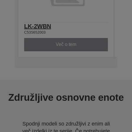
LK-2WBN
LK-
C53S652003
C53S6
Več o tem
Združljive osnovne enote
Spodnji modeli so združljivi z enim ali
več izdelki iz te serije. Če potrebujete