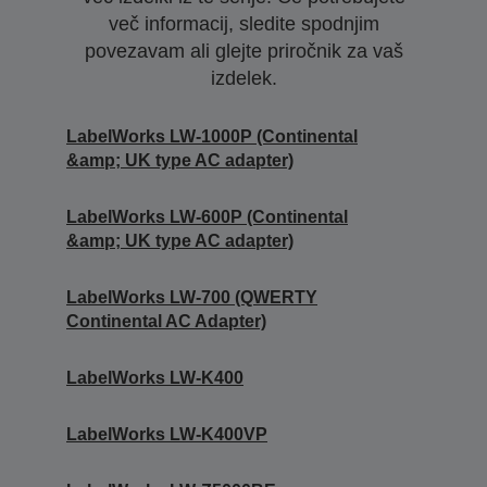
več informacij, sledite spodnjim
povezavam ali glejte priročnik za vaš
izdelek.
LabelWorks LW-1000P (Continental
&amp; UK type AC adapter)
LabelWorks LW-600P (Continental
&amp; UK type AC adapter)
LabelWorks LW-700 (QWERTY
Continental AC Adapter)
LabelWorks LW-K400
LabelWorks LW-K400VP