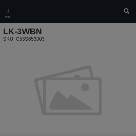
Skip
to
Iskan
main
Meni
content
LK-3WBN
SKU: C53S653003