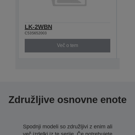
LK-2WBN
LK-
C53S652003
C53S6
Več o tem
Združljive osnovne enote
Spodnji modeli so združljivi z enim ali
več izdelki iz te serije. Če potrebujete