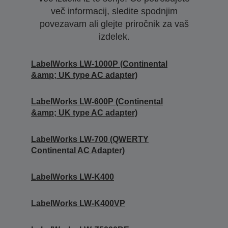
več informacij, sledite spodnjim
povezavam ali glejte priročnik za vaš
izdelek.
LabelWorks LW-1000P (Continental
&amp; UK type AC adapter)
LabelWorks LW-600P (Continental
&amp; UK type AC adapter)
LabelWorks LW-700 (QWERTY
Continental AC Adapter)
LabelWorks LW-K400
LabelWorks LW-K400VP