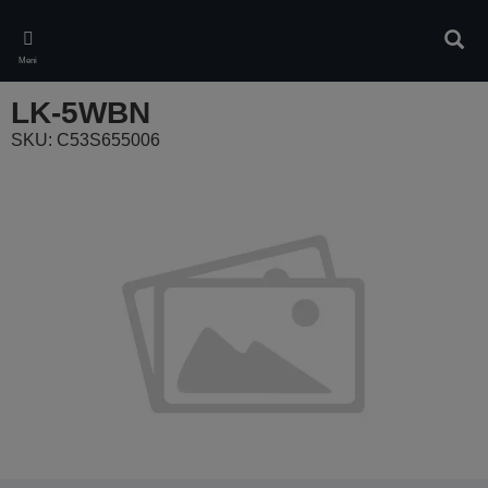
Skip
to
Iskan
main
Meni
content
LK-5WBN
SKU: C53S655006