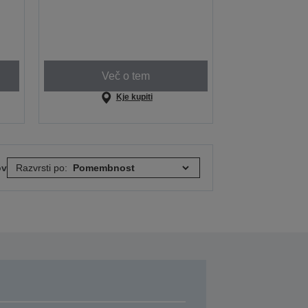
Več o tem
Kje kupiti
ov
Razvrsti po: