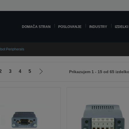
DOMAČA STRAN
POSLOVANJE
INDUSTRY
IZDELKI
bot Peripherals
2
3
4
5
Prikazujem 1 - 15 od 65 izdelk
Pojdi
na
naslednjo
stran