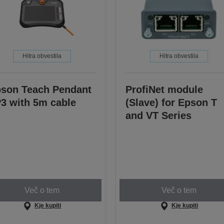
Hitra obvestila
Hitra obvestila
son Teach Pendant
ProfiNet module
3 with 5m cable
(Slave) for Epson T
and VT Series
Več o tem
Več o tem
Kje kupiti
Kje kupiti