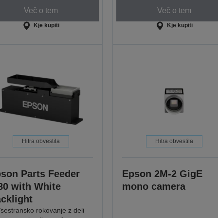
Več o tem
Več o tem
Kje kupiti
Kje kupiti
Hitra obvestila
Hitra obvestila
son Parts Feeder
Epson 2M-2 GigE
80 with White
mono camera
cklight
sestransko rokovanje z deli