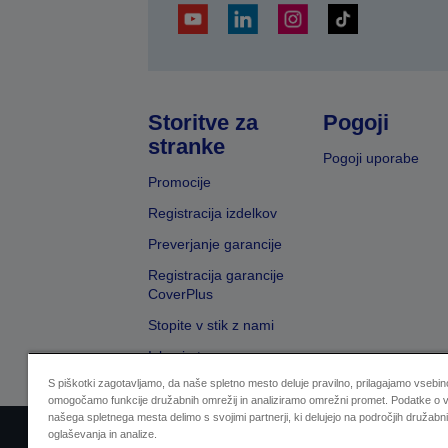
Storitve za
Pogoji
stranke
Pogoji uporabe
Promocije
Registracija izdelkov
Preverjanje garancije
Registracija garancije
CoverPlus
Stopite v stik z nami
Iskanje trgovcev
S piškotki zagotavljamo, da naše spletno mesto deluje pravilno, prilagajamo vsebino
omogočamo funkcije družabnih omrežij in analiziramo omrežni promet. Podatke o v
našega spletnega mesta delimo s svojimi partnerji, ki delujejo na področjih družabni
oglaševanja in analize.
Sellers Identification
Izjava o varovanju