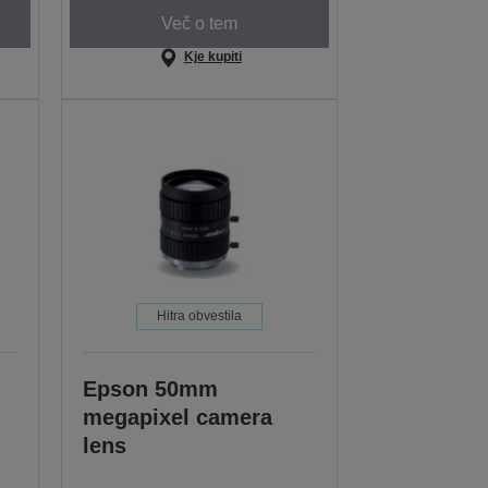
Več o tem
Kje kupiti
Hitra obvestila
Epson 50mm
megapixel camera
lens