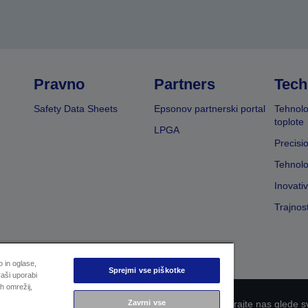
Pravno
Partners
Tech
Safety Data Sheets
Epsonov partnerski portal
Tehnolo
toplote
LPGA
Precisi
Tehnolo
Inovati
Trajnos
 in oglase,
Sprejmi vse piškotke
aši uporabi
h omrežij,
Zavrni vse
 zasebnosti
EU Data Act Compliance
Kontaktirajte nas glede s