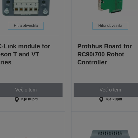
Hitra obvestila
Hitra obvestila
-Link module for
Profibus Board for
son T and VT
RC90/700 Robot
ries
Controller
Več o tem
Več o tem
Kje kupiti
Kje kupiti