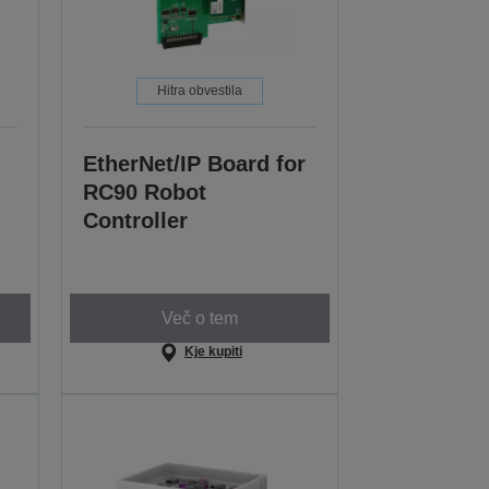
Hitra obvestila
EtherNet/IP Board for
RC90 Robot
Controller
Več o tem
Kje kupiti