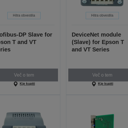
Hitra obvestila
Hitra obvestila
ofibus-DP Slave for
DeviceNet module
son T and VT
(Slave) for Epson T
ries
and VT Series
Več o tem
Več o tem
Kje kupiti
Kje kupiti