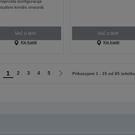
reprosta konfiguracija
ntuitivni krmilni vmesnik
Več o tem
Več o tem
Kje kupiti
Kje kupiti
1
2
3
4
5
Prikazujem 1 - 15 od 65 izdelk
ojdi
Pojdi
na
na
rejšnjo
naslednjo
tran
stran