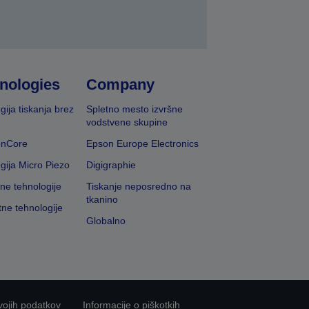
nologies
Company
gija tiskanja brez
Spletno mesto izvršne
vodstvene skupine
onCore
Epson Europe Electronics
gija Micro Piezo
Digigraphie
vne tehnologije
Tiskanje neposredno na
tkanino
tne tehnologije
Globalno
vojih podatkov
Informacije o piškotkih