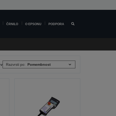
ČRNILO
O EPSONU
PODPORA
ov
Razvrsti po: