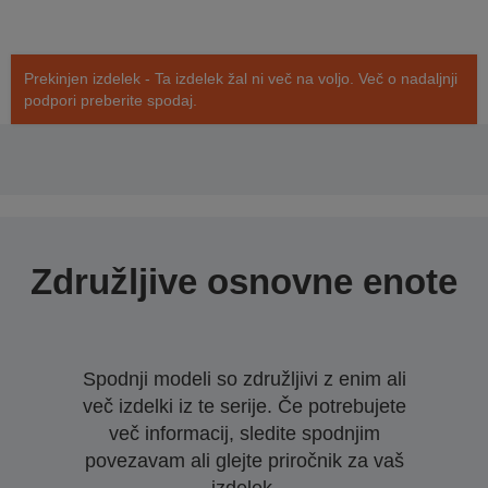
Prekinjen izdelek - Ta izdelek žal ni več na voljo. Več o nadaljnji
podpori preberite spodaj.
Združljive osnovne enote
Spodnji modeli so združljivi z enim ali
več izdelki iz te serije. Če potrebujete
več informacij, sledite spodnjim
povezavam ali glejte priročnik za vaš