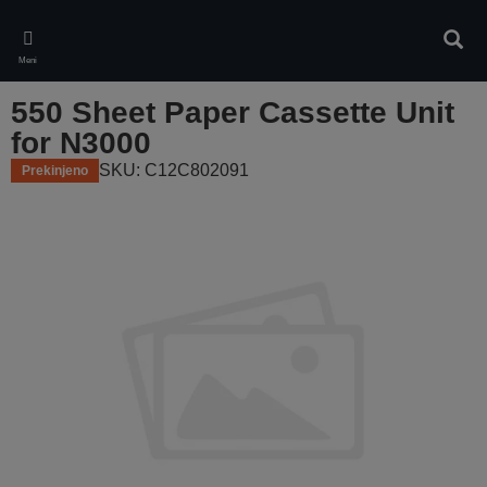
Skip
to
Iskan
main
Meni
content
550 Sheet Paper Cassette Unit
for N3000
SKU: C12C802091
Prekinjeno