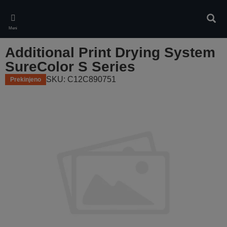
Skip
to
Iskan
main
Meni
content
Additional Print Drying System
SureColor S Series
SKU: C12C890751
Prekinjeno