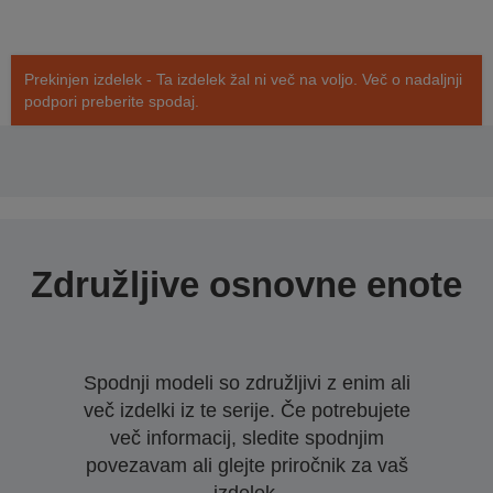
Prekinjen izdelek - Ta izdelek žal ni več na voljo. Več o nadaljnji
podpori preberite spodaj.
Združljive osnovne enote
Spodnji modeli so združljivi z enim ali
več izdelki iz te serije. Če potrebujete
več informacij, sledite spodnjim
povezavam ali glejte priročnik za vaš