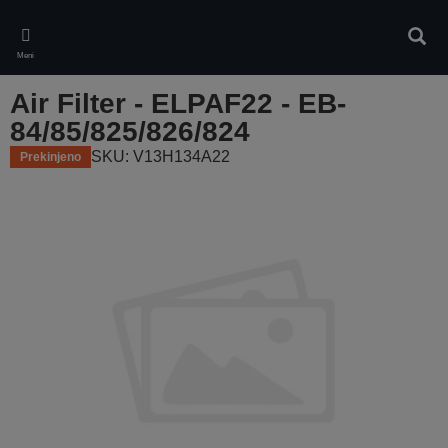
Skip
to
Iskan
main
Meni
content
Air Filter - ELPAF22 - EB-
84/85/825/826/824
SKU: V13H134A22
Prekinjeno