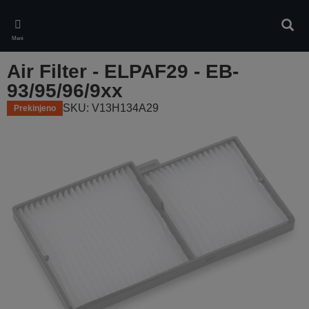
Skip
to
Iskan
main
Meni
content
Air Filter - ELPAF29 - EB-
93/95/96/9xx
SKU: V13H134A29
Prekinjeno