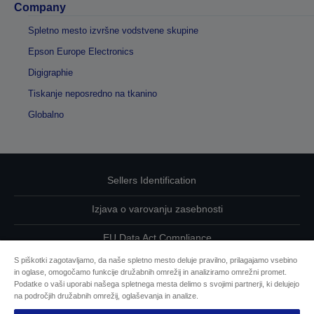
Company
Spletno mesto izvršne vodstvene skupine
Epson Europe Electronics
Digigraphie
Tiskanje neposredno na tkanino
Globalno
Sellers Identification
Izjava o varovanju zasebnosti
EU Data Act Compliance
S piškotki zagotavljamo, da naše spletno mesto deluje pravilno, prilagajamo vsebino
Kontaktirajte nas glede svojih podatkov
in oglase, omogočamo funkcije družabnih omrežij in analiziramo omrežni promet.
Podatke o vaši uporabi našega spletnega mesta delimo s svojimi partnerji, ki delujejo
Informacije o piškotkih
na področjih družabnih omrežij, oglaševanja in analize.