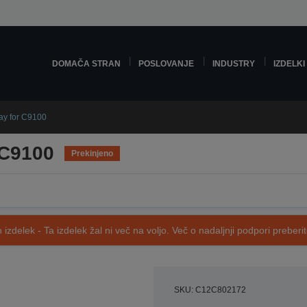
DOMAČA STRAN
POSLOVANJE
INDUSTRY
IZDELKI
ay for C9100
 C9100
Prekinjeno
 izdelek - Ta izdelek žal ni več na voljo. Več o nadaljnji podpori preberi
SKU: C12C802172