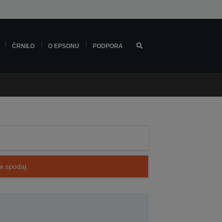
ČRNILO
O EPSONU
PODPORA
te spodaj.