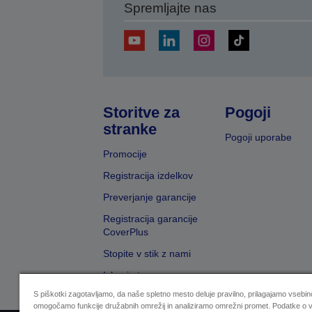
Spremljajte nas
Storitve za
Pogoji
stranke
Pogoji uporabe
Promocije
Registracija izdelkov
Preverjanje garancije
Registracija garancije
CoverPlus
Stopite v stik z nami
Iskanje trgovcev
S piškotki zagotavljamo, da naše spletno mesto deluje pravilno, prilagajamo vsebino
omogočamo funkcije družabnih omrežij in analiziramo omrežni promet. Podatke o v