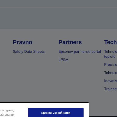
Pravno
Partners
Tech
Safety Data Sheets
Epsonov partnerski portal
Tehnolo
toplote
LPGA
Precisi
Tehnolo
Inovati
Trajnos
 in oglase,
Sprejmi vse piškotke
aši uporabi