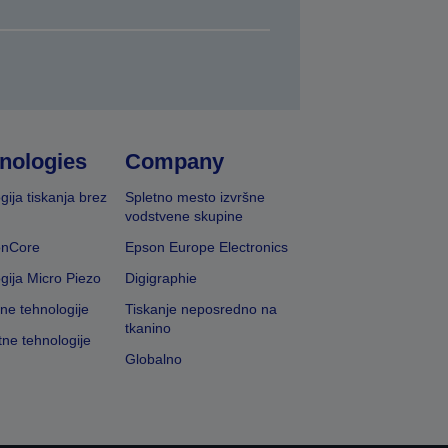
nologies
Company
gija tiskanja brez
Spletno mesto izvršne
vodstvene skupine
onCore
Epson Europe Electronics
gija Micro Piezo
Digigraphie
vne tehnologije
Tiskanje neposredno na
tkanino
tne tehnologije
Globalno