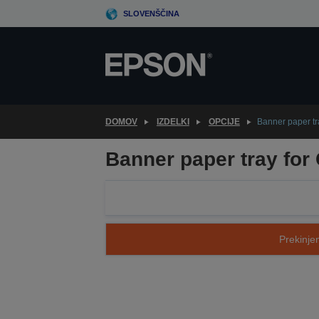
Skip
SLOVENŠČINA
to
main
content
DOMOV
IZDELKI
OPCIJE
Banner paper tr
Banner paper tray for
Prekinjen