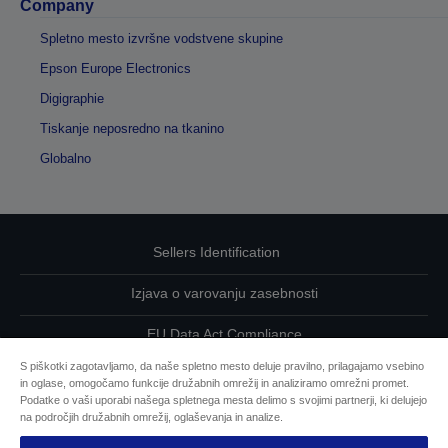
Company
Spletno mesto izvršne vodstvene skupine
Epson Europe Electronics
Digigraphie
Tiskanje neposredno na tkanino
Globalno
Sellers Identification
Izjava o varovanju zasebnosti
EU Data Act Compliance
S piškotki zagotavljamo, da naše spletno mesto deluje pravilno, prilagajamo vsebino
Kontaktirajte nas glede svojih podatkov
in oglase, omogočamo funkcije družabnih omrežij in analiziramo omrežni promet.
Podatke o vaši uporabi našega spletnega mesta delimo s svojimi partnerji, ki delujejo
Informacije o piškotkih
na področjih družabnih omrežij, oglaševanja in analize.