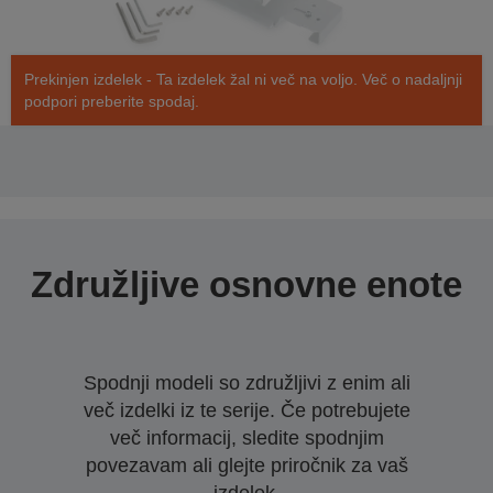
Prekinjen izdelek - Ta izdelek žal ni več na voljo. Več o nadaljnji
podpori preberite spodaj.
Združljive osnovne enote
Spodnji modeli so združljivi z enim ali
več izdelki iz te serije. Če potrebujete
več informacij, sledite spodnjim
povezavam ali glejte priročnik za vaš