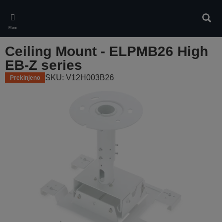
Skip
to
Iskan
main
Meni
content
Ceiling Mount - ELPMB26 High
EB-Z series
SKU: V12H003B26
Prekinjeno