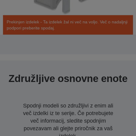
Prekinjen izdelek - Ta izdelek žal ni več na voljo. Več o nadaljnji
podpori preberite spodaj.
Združljive osnovne enote
Spodnji modeli so združljivi z enim ali
več izdelki iz te serije. Če potrebujete
več informacij, sledite spodnjim
povezavam ali glejte priročnik za vaš