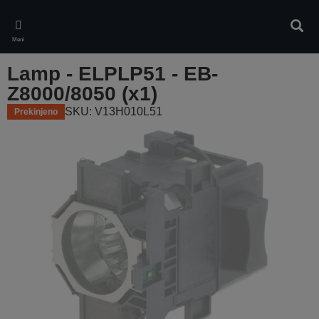
Skip
to
Iskan
main
Meni
content
Lamp - ELPLP51 - EB-
Z8000/8050 (x1)
SKU: V13H010L51
Prekinjeno