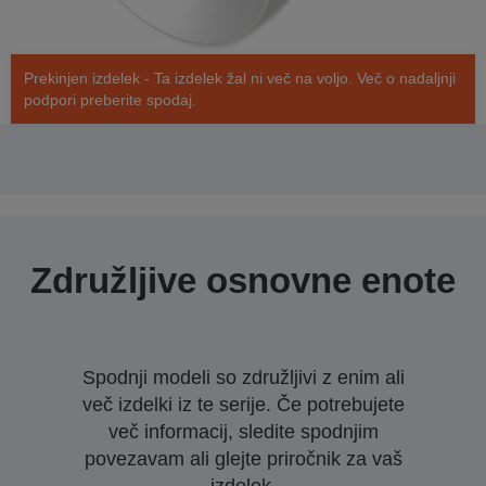
Prekinjen izdelek - Ta izdelek žal ni več na voljo. Več o nadaljnji
podpori preberite spodaj.
Združljive osnovne enote
Spodnji modeli so združljivi z enim ali
več izdelki iz te serije. Če potrebujete
več informacij, sledite spodnjim
povezavam ali glejte priročnik za vaš