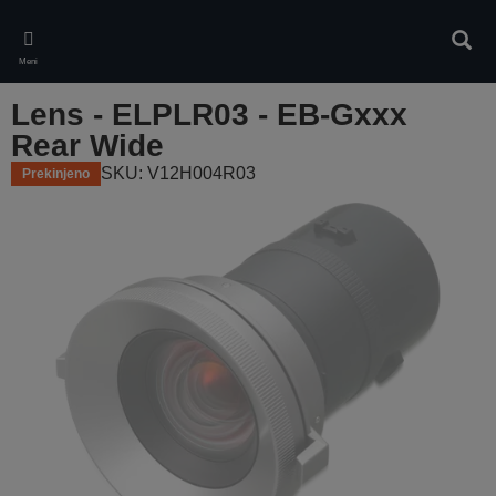
Skip
to
Iskan
main
Meni
content
Lens - ELPLR03 - EB-Gxxx
Rear Wide
SKU: V12H004R03
Prekinjeno