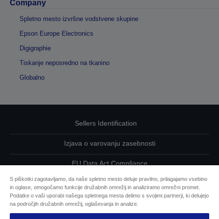
Company
Spletno mesto izvršne vodstvene skupine
Epson Europe Electronics
Digigraphie
Tiskanje neposredno na tkanino
Globalno
Sellers Identification
Izjava o varovanju zasebnosti
EU Data Act Compliance
S piškotki zagotavljamo, da naše spletno mesto deluje pravilno, prilagajamo vsebino
Kontaktirajte nas glede svojih podatkov
in oglase, omogočamo funkcije družabnih omrežij in analiziramo omrežni promet.
Podatke o vaši uporabi našega spletnega mesta delimo s svojimi partnerji, ki delujejo
Informacije o piškotkih
na področjih družabnih omrežij, oglaševanja in analize.