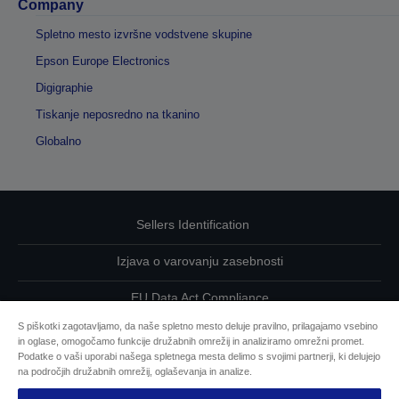
Company
Spletno mesto izvršne vodstvene skupine
Epson Europe Electronics
Digigraphie
Tiskanje neposredno na tkanino
Globalno
Sellers Identification
Izjava o varovanju zasebnosti
EU Data Act Compliance
S piškotki zagotavljamo, da naše spletno mesto deluje pravilno, prilagajamo vsebino
Kontaktirajte nas glede svojih podatkov
in oglase, omogočamo funkcije družabnih omrežij in analiziramo omrežni promet.
Podatke o vaši uporabi našega spletnega mesta delimo s svojimi partnerji, ki delujejo
Informacije o piškotkih
na področjih družabnih omrežij, oglaševanja in analize.