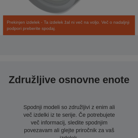
Prekinjen izdelek - Ta izdelek žal ni več na voljo. Več o nadaljnji
podpori preberite spodaj.
Združljive osnovne enote
Spodnji modeli so združljivi z enim ali
več izdelki iz te serije. Če potrebujete
več informacij, sledite spodnjim
povezavam ali glejte priročnik za vaš