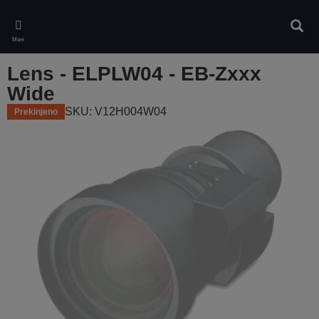
Skip
to
Iskan
main
Meni
content
Lens - ELPLW04 - EB-Zxxx
Wide
SKU: V12H004W04
Prekinjeno