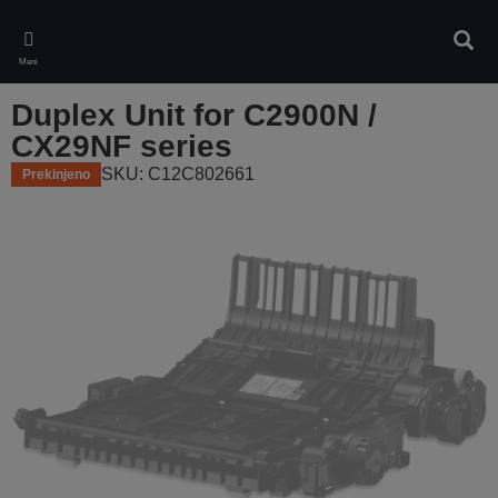
Skip
to
Iskan
main
Meni
content
Duplex Unit for C2900N /
CX29NF series
SKU: C12C802661
Prekinjeno