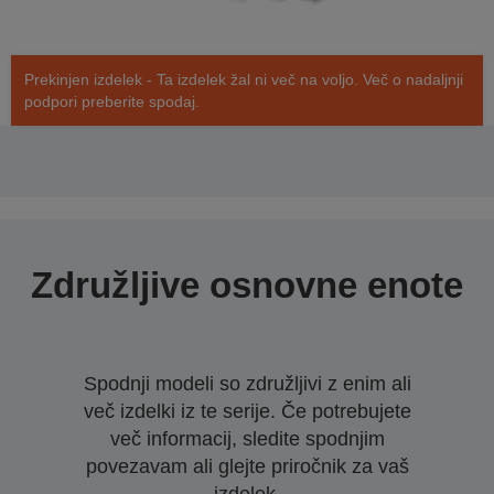
Prekinjen izdelek - Ta izdelek žal ni več na voljo. Več o nadaljnji
podpori preberite spodaj.
Združljive osnovne enote
Spodnji modeli so združljivi z enim ali
več izdelki iz te serije. Če potrebujete
več informacij, sledite spodnjim
povezavam ali glejte priročnik za vaš