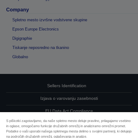
Company
Spletno mesto izvršne vodstvene skupine
Epson Europe Electronics
Digigraphie
Tiskanje neposredno na tkanino
Globalno
Sellers Identification
Izjava o varovanju zasebnosti
EU Data Act Compliance
S piškotki zagotavljamo, da naše spletno mesto deluje pravilno, prilagajamo vsebino
Kontaktirajte nas glede svojih podatkov
in oglase, omogočamo funkcije družabnih omrežij in analiziramo omrežni promet.
Podatke o vaši uporabi našega spletnega mesta delimo s svojimi partnerji, ki delujejo
Informacije o piškotkih
na področjih družabnih omrežij, oglaševanja in analize.