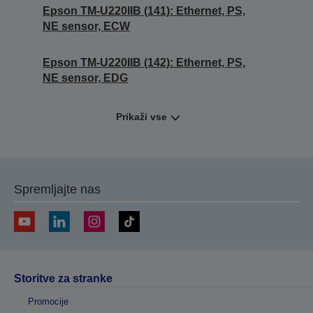
Epson TM-U220IIB (141): Ethernet, PS,
NE sensor, ECW
Epson TM-U220IIB (142): Ethernet, PS,
NE sensor, EDG
Prikaži vse
Spremljajte nas
Storitve za stranke
Promocije