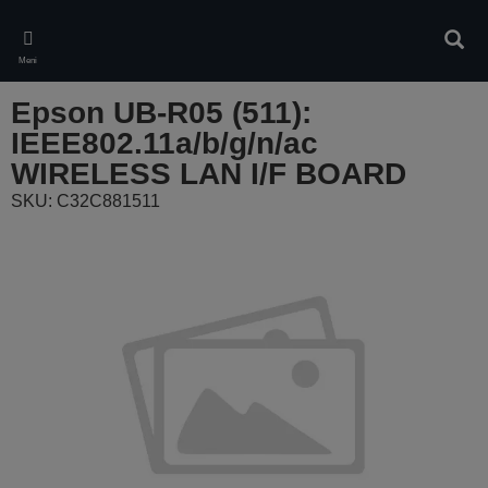
Skip
to
Iskan
main
Meni
content
Epson UB-R05 (511):
IEEE802.11a/b/g/n/ac
WIRELESS LAN I/F BOARD
SKU: C32C881511