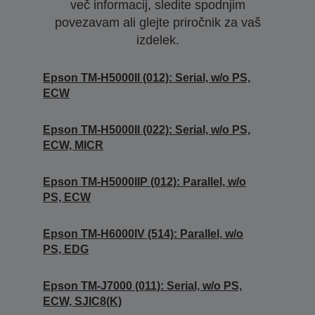
več informacij, sledite spodnjim
povezavam ali glejte priročnik za vaš
izdelek.
Epson TM-H5000II (012): Serial, w/o PS,
ECW
Epson TM-H5000II (022): Serial, w/o PS,
ECW, MICR
Epson TM-H5000IIP (012): Parallel, w/o
PS, ECW
Epson TM-H6000IV (514): Parallel, w/o
PS, EDG
Epson TM-J7000 (011): Serial, w/o PS,
ECW, SJIC8(K)