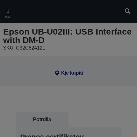
Skip
to
Iskan
main
Meni
content
Epson UB-U02III: USB Interface
with DM-D
SKU: C32C824121
Kje kupiti
Potrdila
Prenos certifikatov