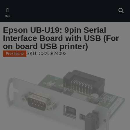
Skip
to
Iskan
main
Meni
content
Epson UB-U19: 9pin Serial
Interface Board with USB (For
on board USB printer)
SKU: C32C824092
Prekinjeno