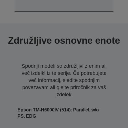
Združljive osnovne enote
Spodnji modeli so združljivi z enim ali
več izdelki iz te serije. Če potrebujete
več informacij, sledite spodnjim
povezavam ali glejte priročnik za vaš
izdelek.
Epson TM-H6000IV (514): Parallel, w/o
PS, EDG