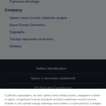
Trajnostne tehnologije
Company
Spletno mesto izvršne vodstvene skupine
Epson Europe Electronics
Digigraphie
Tiskanje neposredno na tkanino
Globalno
Sellers Identification
Izjava o varovanju zasebnosti
EU Data Act Compliance
S piškotki zagotavljamo, da naše spletno mesto deluje pravilno, prilagajamo vsebino
Kontaktirajte nas glede svojih podatkov
in oglase, omogočamo funkcije družabnih omrežij in analiziramo omrežni promet.
Podatke o vaši uporabi našega spletnega mesta delimo s svojimi partnerji, ki delujejo