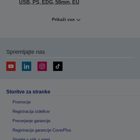
USB, PS, EDG, 58mm, EU
Prikaži vse
Spremljajte nas
Storitve za stranke
Promocije
Registracija izdelkov
Preverjanje garancije
Registracija garancije CoverPlus
Stopite v stik z nami