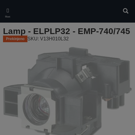
Skip
to
Iskan
main
Meni
content
Lamp - ELPLP32 - EMP-740/745
SKU: V13H010L32
Prekinjeno