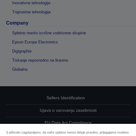
Inovativne tehnologije
Trajnostne tehnologije
Company
Spletno mesto izvršne vodstvene skupine
Epson Europe Electronics
Digigraphie
Tiskanje neposredno na tkanino
Globalno
Sellers Identification
Izjava o varovanju zasebnosti
EU Data Act Compliance
S piškotki zagotavljamo, da naše spletno mesto deluje pravilno, prilagajamo vsebino
Kontaktirajte nas glede svojih podatkov