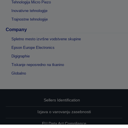
Tehnologija Micro Piezo
Inovativne tehnologije
Trajnostne tehnologije
Company
Spletno mesto izvršne vodstvene skupine
Epson Europe Electronics
Digigraphie
Tiskanje neposredno na tkanino
Globalno
Sellers Identification
Izjava o varovanju zasebnosti
EU Data Act Compliance