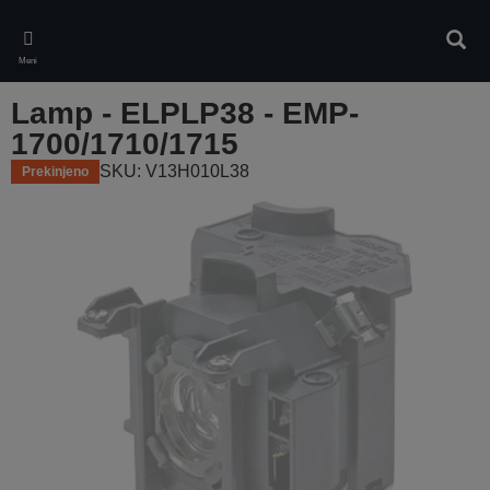
Skip
to
Iskan
main
Meni
content
Lamp - ELPLP38 - EMP-
1700/1710/1715
SKU: V13H010L38
Prekinjeno