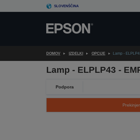
Skip
SLOVENŠČINA
to
main
content
DOMOV
IZDELKI
OPCIJE
Lamp - ELPLP4
Lamp - ELPLP43 - E
Podpora
Prekinjen