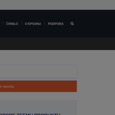
ČRNILO
O EPSONU
PODPORA
te spodaj.