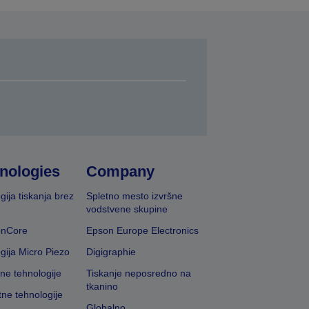
nologies
Company
gija tiskanja brez
Spletno mesto izvršne
vodstvene skupine
onCore
Epson Europe Electronics
gija Micro Piezo
Digigraphie
vne tehnologije
Tiskanje neposredno na
tkanino
tne tehnologije
Globalno