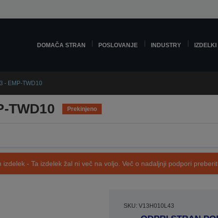
DOMAČA STRAN
POSLOVANJE
INDUSTRY
IZDELKI
3 - EMP-TWD10
MP-TWD10
Prekinjeno
 izdelek - Ta izdelek žal ni več na voljo. Več o nadaljnji podpori preberi
SKU: V13H010L43