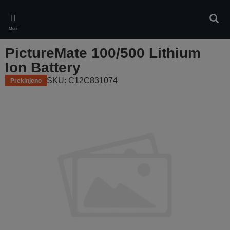
Skip
to
Iskan
main
Meni
content
PictureMate 100/500 Lithium
Ion Battery
SKU: C12C831074
Prekinjeno