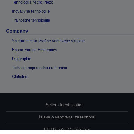
Tehnologija Micro Piezo
Inovativne tehnologije
Trajnostne tehnologije
Company
Spletno mesto izvršne vodstvene skupine
Epson Europe Electronics
Digigraphie
Tiskanje neposredno na tkanino
Globalno
Sellers Identification
Izjava o varovanju zasebnosti
EU Data Act Compliance