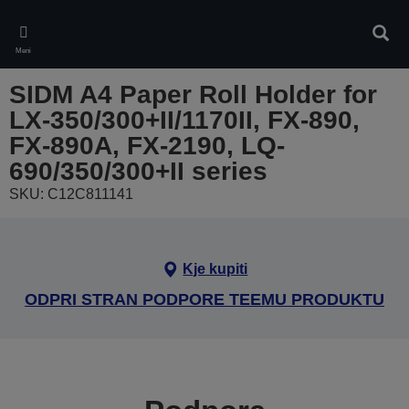
Skip
to
Iskan
main
Meni
content
SIDM A4 Paper Roll Holder for
LX-350/300+II/1170II, FX-890,
FX-890A, FX-2190, LQ-
690/350/300+II series
SKU: C12C811141
Kje kupiti
ODPRI STRAN PODPORE TEEMU PRODUKTU