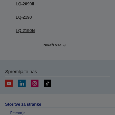
LQ-2090II
LQ-2190
LQ-2190N
Prikaži vse
Spremljajte nas
Storitve za stranke
Promocije