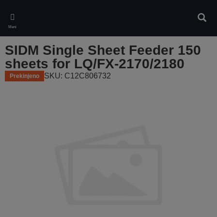
Skip
to
Iskan
main
Meni
content
SIDM Single Sheet Feeder 150
sheets for LQ/FX-2170/2180
SKU: C12C806732
Prekinjeno