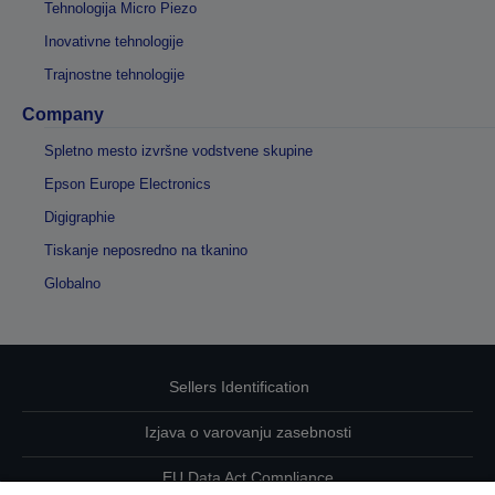
Tehnologija Micro Piezo
Inovativne tehnologije
Trajnostne tehnologije
Company
Spletno mesto izvršne vodstvene skupine
Epson Europe Electronics
Digigraphie
Tiskanje neposredno na tkanino
Globalno
Sellers Identification
Izjava o varovanju zasebnosti
EU Data Act Compliance