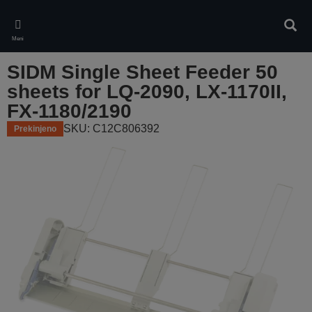
Skip
to
Iskan
main
Meni
content
SIDM Single Sheet Feeder 50
sheets for LQ-2090, LX-1170II,
FX-1180/2190
SKU: C12C806392
Prekinjeno