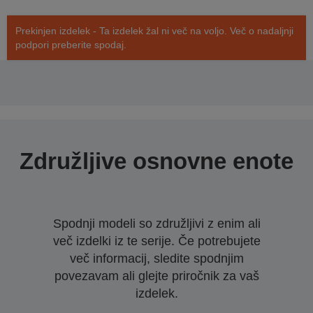
Prekinjen izdelek - Ta izdelek žal ni več na voljo. Več o nadaljnji
podpori preberite spodaj.
Združljive osnovne enote
Spodnji modeli so združljivi z enim ali
več izdelki iz te serije. Če potrebujete
več informacij, sledite spodnjim
povezavam ali glejte priročnik za vaš
izdelek.