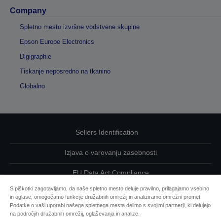
Company
Spletno mesto izvršne vodstvene skupine
Epson Europe Electronics
Digigraphie
Tiskanje neposredno na tkanino
Globalno
Sellers Identification
Izjava o varovanju zasebnosti
EU Data Act Compliance
S piškotki zagotavljamo, da naše spletno mesto deluje pravilno, prilagajamo vsebino
Kontaktirajte nas glede svojih podatkov
in oglase, omogočamo funkcije družabnih omrežij in analiziramo omrežni promet.
Podatke o vaši uporabi našega spletnega mesta delimo s svojimi partnerji, ki delujejo
Informacije o piškotkih
na področjih družabnih omrežij, oglaševanja in analize.