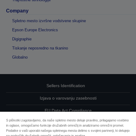
Company
Spletno mesto izvršne vodstvene skupine
Epson Europe Electronics
Digigraphie
Tiskanje neposredno na tkanino
Globalno
Sellers Identification
Izjava o varovanju zasebnosti
EU Data Act Compliance
S piškotki zagotavljamo, da naše spletno mesto deluje pravilno, prilagajamo vsebino
Kontaktirajte nas glede svojih podatkov
in oglase, omogočamo funkcije družabnih omrežij in analiziramo omrežni promet.
Podatke o vaši uporabi našega spletnega mesta delimo s svojimi partnerji, ki delujejo
Informacije o piškotkih
na področjih družabnih omrežij, oglaševanja in analize.