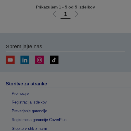
Prikazujem 1 - 5 od 5 izdelkov
1
Pojdi
Pojdi
na
na
prejšnjo
naslednjo
stran
stran
Spremljajte nas
Storitve za stranke
Promocije
Registracija izdelkov
Preverjanje garancije
Registracija garancije CoverPlus
Stopite v stik z nami