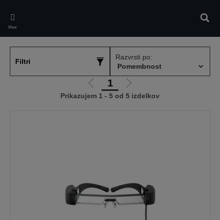
Skip
to
Iskan
main
Meni
content
Razvrsti po:
Filtri
1
Pojdi
Pojdi
Prikazujem 1 - 5 od 5 izdelkov
na
na
prejšnjo
naslednjo
stran
stran