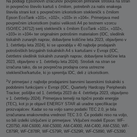
Na podlagi Epsonovih izračunov povprečen prihranek stroška na stran
in povprečno število kartuš s črnilom, potrebnih za natis enakega
števila strani kot s povprečnim izkoristkom stekleničk s črnilom
Epson EcoTank »101«, »102«, »103« in »104«. Primerjava med
povprečnim izkoristkom (natisi velikosti A4 po testnem vzorcu
ISO/IEC 24712) serij stekleničk s črnilom EcoTank »101«, »102«,
»103« in »104« ter originalnim potrošnim materialom (IDC, sledilnik
tiskalnih zunanjih naprav, dobavljene količine leta 2023, objavljeno v
1. četrtletju leta 2024), ki se uporablja v 40 najbolje prodajanih
potrošniških brizgalnih tiskalnikih A4 s kartušami v Evropi (IDC,
četrtletni sledilnik tiskalnih zunanjih naprav, dobavljene količine leta
2023, objavljeno v 1. četrtletju leta 2024). Strošek na stran se
izračuna tako, da se povprečna prodajna cena ustrezne
stekleničke/kartuše, ki jo spremlja IDC, deli z izkoristkom.
2
V primerjavi z najbolje prodajanimi barvnimi laserskimi tiskalniki s
podobnimi funkcijami v Evropi (IDC, Quarterly Hardcopy Peripherals
Tracker, pošiljke od 1. četrtletja 2023 do 4. četrtletja 2023, objavljeno
v 1. četrtletju 2024). Primerjava temelji na tipični porabi energije
(TEC), kot jo je objavil ENERGY STAR ali uradne specifikacije
proizvajalcev. Kadar so na voljo samo podatki TEC 2.0, je bila
izračunana enakovredna vrednost TEC 3.0. Če podatki niso na voljo,
so bili izdelki izključeni iz primerjave. Vključeni modeli Epson: WF-
C20750, AM-C6000, AM-C5000, AM-C4000, AM-C400, AM-C550, WF-
C879R, WF-C878R, WF-C579R, WF-C529R, WF-C5890, WF-C5390.