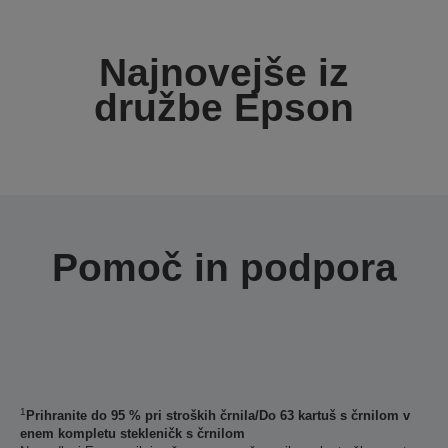
Najnovejše iz
družbe Epson
Pomoč in podpora
1
Prihranite do 95 % pri stroških črnila/Do 63 kartuš s črnilom v
enem kompletu stekleničk s črnilom