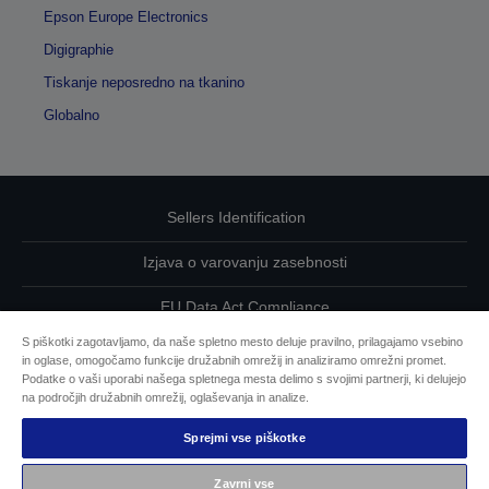
Epson Europe Electronics
Digigraphie
Tiskanje neposredno na tkanino
Globalno
Sellers Identification
Izjava o varovanju zasebnosti
EU Data Act Compliance
S piškotki zagotavljamo, da naše spletno mesto deluje pravilno, prilagajamo vsebino
Kontaktirajte nas glede svojih podatkov
in oglase, omogočamo funkcije družabnih omrežij in analiziramo omrežni promet.
Podatke o vaši uporabi našega spletnega mesta delimo s svojimi partnerji, ki delujejo
Informacije o piškotkih
na področjih družabnih omrežij, oglaševanja in analize.
Sprejmi vse piškotke
Epsonova zavezanost dostopnosti
Zavrni vse