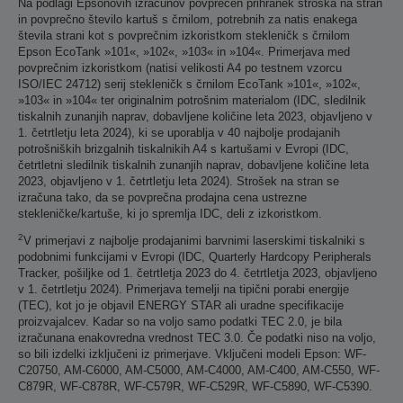
Na podlagi Epsonovih izračunov povprečen prihranek stroška na stran
in povprečno število kartuš s črnilom, potrebnih za natis enakega
števila strani kot s povprečnim izkoristkom stekleničk s črnilom
Epson EcoTank »101«, »102«, »103« in »104«. Primerjava med
povprečnim izkoristkom (natisi velikosti A4 po testnem vzorcu
ISO/IEC 24712) serij stekleničk s črnilom EcoTank »101«, »102«,
»103« in »104« ter originalnim potrošnim materialom (IDC, sledilnik
tiskalnih zunanjih naprav, dobavljene količine leta 2023, objavljeno v
1. četrtletju leta 2024), ki se uporablja v 40 najbolje prodajanih
potrošniških brizgalnih tiskalnikih A4 s kartušami v Evropi (IDC,
četrtletni sledilnik tiskalnih zunanjih naprav, dobavljene količine leta
2023, objavljeno v 1. četrtletju leta 2024). Strošek na stran se
izračuna tako, da se povprečna prodajna cena ustrezne
stekleničke/kartuše, ki jo spremlja IDC, deli z izkoristkom.
2
V primerjavi z najbolje prodajanimi barvnimi laserskimi tiskalniki s
podobnimi funkcijami v Evropi (IDC, Quarterly Hardcopy Peripherals
Tracker, pošiljke od 1. četrtletja 2023 do 4. četrtletja 2023, objavljeno
v 1. četrtletju 2024). Primerjava temelji na tipični porabi energije
(TEC), kot jo je objavil ENERGY STAR ali uradne specifikacije
proizvajalcev. Kadar so na voljo samo podatki TEC 2.0, je bila
izračunana enakovredna vrednost TEC 3.0. Če podatki niso na voljo,
so bili izdelki izključeni iz primerjave. Vključeni modeli Epson: WF-
C20750, AM-C6000, AM-C5000, AM-C4000, AM-C400, AM-C550, WF-
C879R, WF-C878R, WF-C579R, WF-C529R, WF-C5890, WF-C5390.