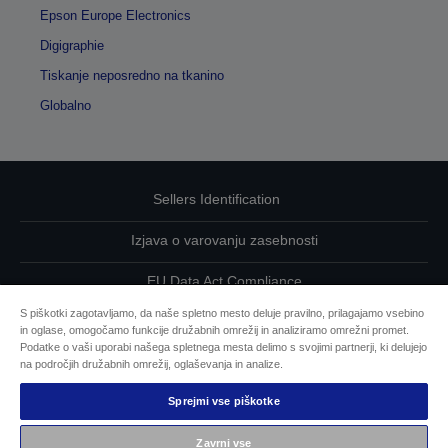
Epson Europe Electronics
Digigraphie
Tiskanje neposredno na tkanino
Globalno
Sellers Identification
Izjava o varovanju zasebnosti
EU Data Act Compliance
S piškotki zagotavljamo, da naše spletno mesto deluje pravilno, prilagajamo vsebino
Kontaktirajte nas glede svojih podatkov
in oglase, omogočamo funkcije družabnih omrežij in analiziramo omrežni promet.
Podatke o vaši uporabi našega spletnega mesta delimo s svojimi partnerji, ki delujejo
Informacije o piškotkih
na področjih družabnih omrežij, oglaševanja in analize.
Sprejmi vse piškotke
Epsonova zavezanost dostopnosti
Zavrni vse