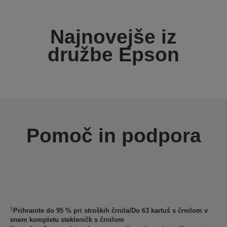
Najnovejše iz
družbe Epson
Pomoč in podpora
1
Prihranite do 95 % pri stroških črnila/Do 63 kartuš s črnilom v
enem kompletu stekleničk s črnilom