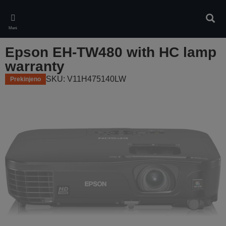
Skip
to
Iskan
main
Meni
content
Epson EH-TW480 with HC lamp
warranty
SKU: V11H475140LW
Prekinjeno