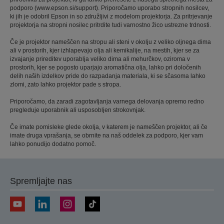
podporo (www.epson.si/support). Priporočamo uporabo stropnih nosilcev,
ki jih je odobril Epson in so združljivi z modelom projektorja. Za pritrjevanje
projektorja na stropni nosilec pritrdite tudi varnostno žico ustrezne trdnosti.
Če je projektor nameščen na stropu ali steni v okolju z veliko oljnega dima
ali v prostorih, kjer izhlapevajo olja ali kemikalije, na mestih, kjer se za
izvajanje prireditev uporablja veliko dima ali mehurčkov, oziroma v
prostorih, kjer se pogosto uparjajo aromatična olja, lahko pri določenih
delih naših izdelkov pride do razpadanja materiala, ki se sčasoma lahko
zlomi, zato lahko projektor pade s stropa.
Priporočamo, da zaradi zagotavljanja varnega delovanja opremo redno
pregleduje uporabnik ali usposobljen strokovnjak.
Če imate pomisleke glede okolja, v katerem je nameščen projektor, ali če
imate druga vprašanja, se obrnite na naš oddelek za podporo, kjer vam
lahko ponudijo dodatno pomoč.
Spremljajte nas