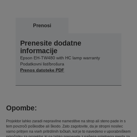
Prenosi
Prenesite dodatne
informacije
Epson EH-TW480 with HC lamp warranty
Podatkovni list/brošura
Prenos datoteke PDF
Opombe:
Projektor lahko zaradi nepravilne namestitve na strop ali steno pade in s
tem povzroči poškodbe ali škodo. Zato zagotovite, da je stropni nosilec
varno pritrjen na vseh pritrdilnih točkah, kot je to navedeno v uporabniškem
priročniku za projektor, ki ga lahko prenesete z našega spletnega mesta za