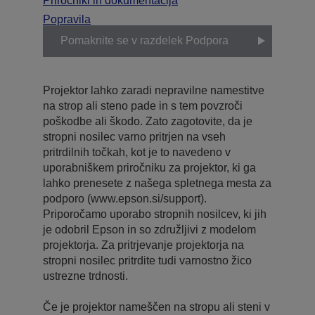
Priročniki in dokumentacija
Popravila
Pomaknite se v razdelek Podpora
Projektor lahko zaradi nepravilne namestitve
na strop ali steno pade in s tem povzroči
poškodbe ali škodo. Zato zagotovite, da je
stropni nosilec varno pritrjen na vseh
pritrdilnih točkah, kot je to navedeno v
uporabniškem priročniku za projektor, ki ga
lahko prenesete z našega spletnega mesta za
podporo (www.epson.si/support).
Priporočamo uporabo stropnih nosilcev, ki jih
je odobril Epson in so združljivi z modelom
projektorja. Za pritrjevanje projektorja na
stropni nosilec pritrdite tudi varnostno žico
ustrezne trdnosti.
Če je projektor nameščen na stropu ali steni v