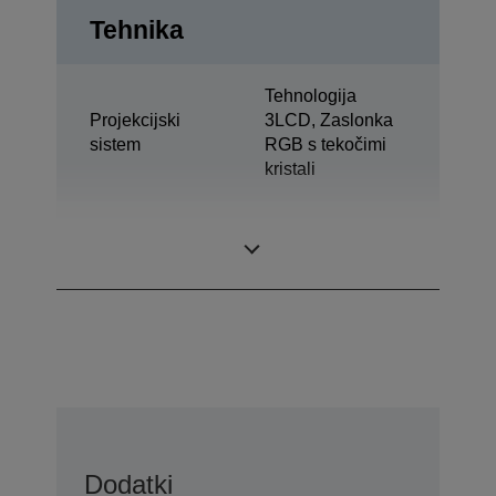
Tehnika
Tehnologija
Projekcijski
3LCD, Zaslonka
sistem
RGB s tekočimi
kristali
0,59 palec Z MLA
Zaslon LCD
(D8)
Dodatki