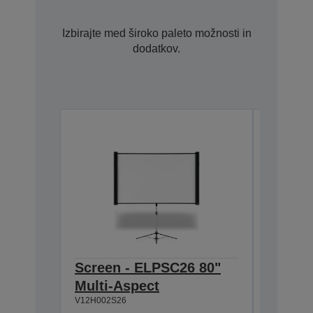
Izbirajte med široko paleto možnosti in
dodatkov.
Screen - ELPSC26 80"
Lamp -
Multi-Aspect
SXW11
V12H002S26
V13H010L