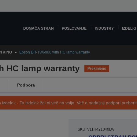
DOMAČA STRAN
POSLOVANJE
INDUSTRY
IZDELKI
I KINO
Epson EH-TW6000 with HC lamp warranty
h HC lamp warranty
Prekinjeno
Podpora
 izdelek - Ta izdelek žal ni več na voljo. Več o nadaljnji podpori preberi
SKU: V11H421040LW