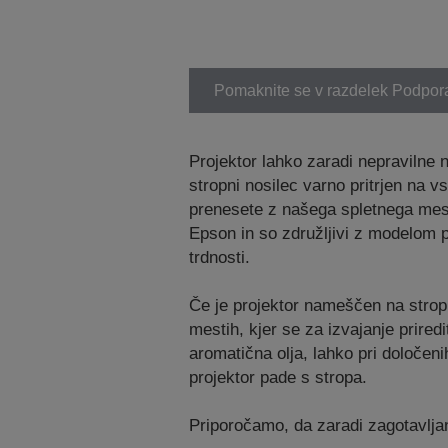
Pomaknite se v razdelek Podpor
Projektor lahko zaradi nepravilne 
stropni nosilec varno pritrjen na v
prenesete z našega spletnega mest
Epson in so združljivi z modelom pr
trdnosti.
Če je projektor nameščen na stropu a
mestih, kjer se za izvajanje prired
aromatična olja, lahko pri določen
projektor pade s stropa.
Priporočamo, da zaradi zagotavlja