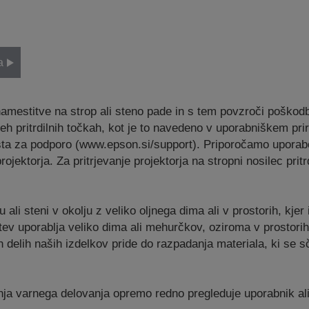
a
namestitve na strop ali steno pade in s tem povzroči poškodb
seh pritrdilnih točkah, kot je to navedeno v uporabniškem prir
a za podporo (www.epson.si/support). Priporočamo uporabo st
ojektorja. Za pritrjevanje projektorja na stropni nosilec prit
li steni v okolju z veliko oljnega dima ali v prostorih, kjer i
itev uporablja veliko dima ali mehurčkov, oziroma v prostorih
ih delih naših izdelkov pride do razpadanja materiala, ki se
nja varnega delovanja opremo redno pregleduje uporabnik ali