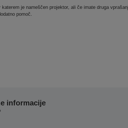
 katerem je nameščen projektor, ali če imate druga vprašan
 dodatno pomoč.
e informacije
p