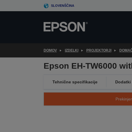
Skip
SLOVENŠČINA
to
main
content
DOMOV
IZDELKI
PROJEKTORJI
DOMAČ
Epson EH-TW6000 wit
Tehnične specifikacije
Dodatki
Prekinjen