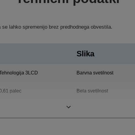
ka se lahko spremenijo brez predhodnega obvestila.
Slika
Tehnologija 3LCD
Barvna svetilnost
0,61 palec
Bela svetilnost
Ločljivost