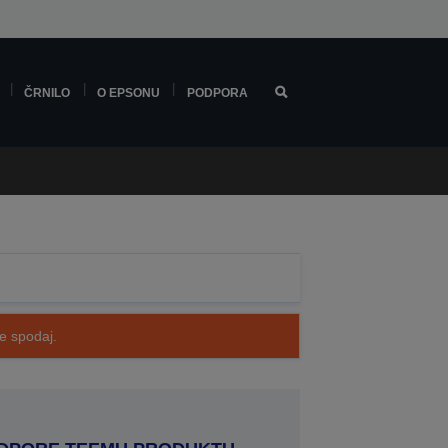
ČRNILO
O EPSONU
PODPORA
te spodaj.