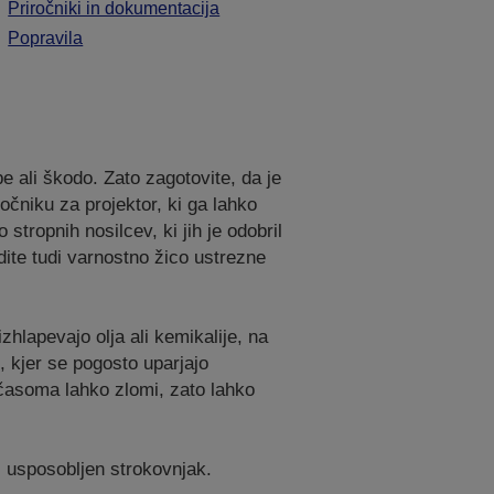
Priročniki in dokumentacija
Popravila
e ali škodo. Zato zagotovite, da je
očniku za projektor, ki ga lahko
ropnih nosilcev, ki jih je odobril
rdite tudi varnostno žico ustrezne
zhlapevajo olja ali kemikalije, na
, kjer se pogosto uparjajo
 sčasoma lahko zlomi, zato lahko
 usposobljen strokovnjak.