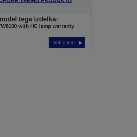
ODPORE TEEMU PRODUKTU
model tega izdelka:
W6100 with HC lamp warranty
Več o tem