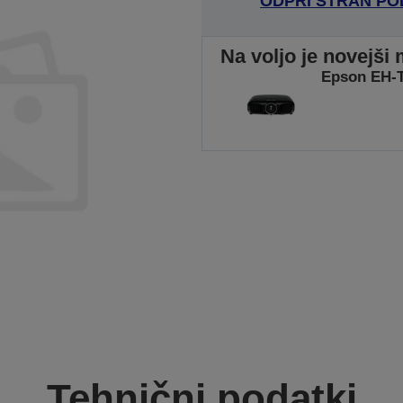
ODPRI STRAN P
Na voljo je novejši 
Epson EH-T
Tehnični podatki