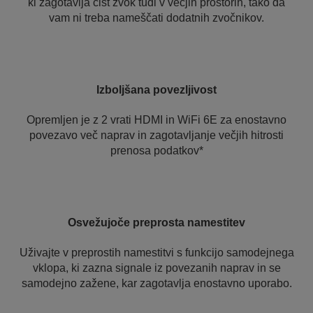
ki zagotavlja čist zvok tudi v večjih prostorih, tako da
vam ni treba nameščati dodatnih zvočnikov.
Izboljšana povezljivost
Opremljen je z 2 vrati HDMI in WiFi 6E za enostavno
povezavo več naprav in zagotavljanje večjih hitrosti
prenosa podatkov*
Osvežujoče preprosta namestitev
Uživajte v preprostih namestitvi s funkcijo samodejnega
vklopa, ki zazna signale iz povezanih naprav in se
samodejno zažene, kar zagotavlja enostavno uporabo.