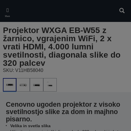
Skip
to
Iskan
main
Meni
content
Projektor WXGA EB-W55 z
žarnico, vgrajenim WiFi, 2 x
vrati HDMI, 4.000 lumni
svetilnosti, diagonala slike do
320 palcev
SKU: V11HB58040
Cenovno ugoden projektor z visoko
svetilnostjo slike za dom in majhno
pisarno.
Velika in svetla slika