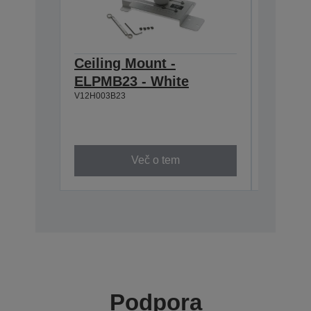
Ceiling Mount -
Soft C
ELPMB23 - White
ELPKS6
V12H003B23
x05/x4
series
V12H001K
Več o tem
Podpora