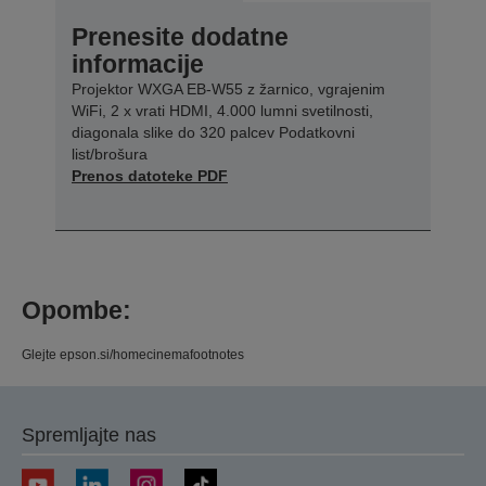
Prenesite dodatne
informacije
Projektor WXGA EB-W55 z žarnico, vgrajenim
WiFi, 2 x vrati HDMI, 4.000 lumni svetilnosti,
diagonala slike do 320 palcev Podatkovni
list/brošura
Prenos datoteke PDF
Opombe:
Glejte epson.si/homecinemafootnotes
Spremljajte nas