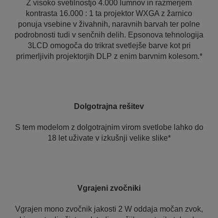
Z visoko svetilnostjo 4.000 lumnov in razmerjem
kontrasta 16.000 : 1 ta projektor WXGA z žarnico
ponuja vsebine v živahnih, naravnih barvah ter polne
podrobnosti tudi v senčnih delih. Epsonova tehnologija
3LCD omogoča do trikrat svetlejše barve kot pri
primerljivih projektorjih DLP z enim barvnim kolesom.*
Dolgotrajna rešitev
S tem modelom z dolgotrajnim virom svetlobe lahko do
18 let uživate v izkušnji velike slike*
Vgrajeni zvočniki
Vgrajen mono zvočnik jakosti 2 W oddaja močan zvok,