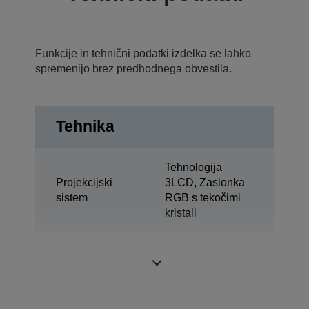
Funkcije in tehnični podatki izdelka se lahko
spremenijo brez predhodnega obvestila.
Tehnika
Tehnologija
Projekcijski
3LCD, Zaslonka
sistem
RGB s tekočimi
kristali
0,59 palec Z C2
Zaslon LCD
Fine