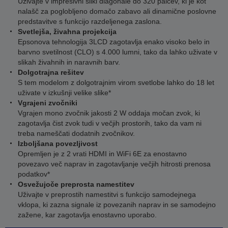
Uživajte v impresivni sliki diagonale do 320 palcev, ki je kot
nalašč za poglobljeno domačo zabavo ali dinamične poslovne
predstavitve s funkcijo razdeljenega zaslona.
Svetlejša, živahna projekcija
Epsonova tehnologija 3LCD zagotavlja enako visoko belo in
barvno svetilnost (CLO) s 4.000 lumni, tako da lahko uživate v
slikah živahnih in naravnih barv.
Dolgotrajna rešitev
S tem modelom z dolgotrajnim virom svetlobe lahko do 18 let
uživate v izkušnji velike slike*
Vgrajeni zvočniki
Vgrajen mono zvočnik jakosti 2 W oddaja močan zvok, ki
zagotavlja čist zvok tudi v večjih prostorih, tako da vam ni
treba nameščati dodatnih zvočnikov.
Izboljšana povezljivost
Opremljen je z 2 vrati HDMI in WiFi 6E za enostavno
povezavo več naprav in zagotavljanje večjih hitrosti prenosa
podatkov*
Osvežujoče preprosta namestitev
Uživajte v preprostih namestitvi s funkcijo samodejnega
vklopa, ki zazna signale iz povezanih naprav in se samodejno
zažene, kar zagotavlja enostavno uporabo.