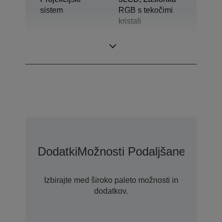
sistem
RGB s tekočimi
kristali
Zaslon LCD
0,76 palec Z D10
Dodatki
Možnosti Podaljšane Garanc
Izbirajte med široko paleto možnosti in
dodatkov.