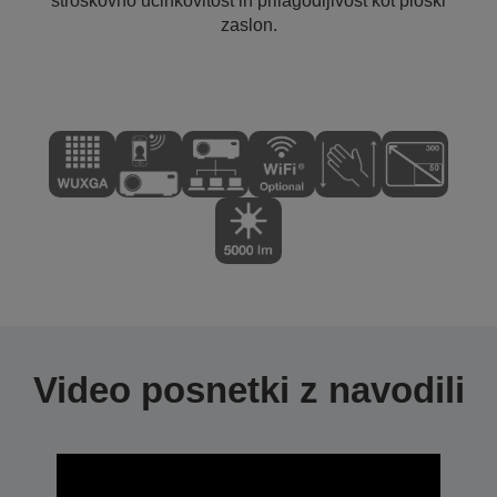
stroškovno učinkovitost in prilagodljivost kot ploski
zaslon.
Video posnetki z navodili