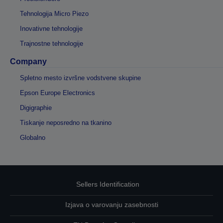
Tehnologija Micro Piezo
Inovativne tehnologije
Trajnostne tehnologije
Company
Spletno mesto izvršne vodstvene skupine
Epson Europe Electronics
Digigraphie
Tiskanje neposredno na tkanino
Globalno
Sellers Identification
Izjava o varovanju zasebnosti