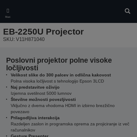
Skip
to
Iskan
main
Meni
content
EB-2250U Projector
SKU: V11H871040
Poslovni projektor polne visoke
ločljivosti
Velikost slike do 300 palcev in odlična kakovost
Polna visoka ločljivost s tehnologijo Epson 3LCD
Naj predstavitve oživijo
Izjemna svetilnost 5000 lumnov
Številne možnosti povezljivosti
Vključno z dvema vhodoma HDMI in izbirno brezžično
povezavo
Prilagodljiva interakcija
Razdeljen zaslon in programska oprema za projiciranje iz več
računalnikov
Gesture Presenter