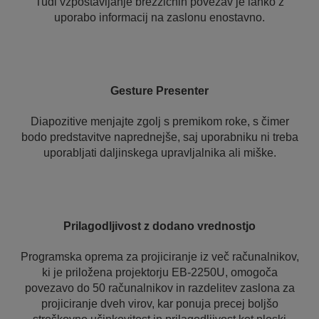
Tudi vzpostavljanje brezžičnih povezav je lahko z
uporabo informacij na zaslonu enostavno.
Gesture Presenter
Diapozitive menjajte zgolj s premikom roke, s čimer
bodo predstavitve naprednejše, saj uporabniku ni treba
uporabljati daljinskega upravljalnika ali miške.
Prilagodljivost z dodano vrednostjo
Programska oprema za projiciranje iz več računalnikov,
ki je priložena projektorju EB-2250U, omogoča
povezavo do 50 računalnikov in razdelitev zaslona za
projiciranje dveh virov, kar ponuja precej boljšo