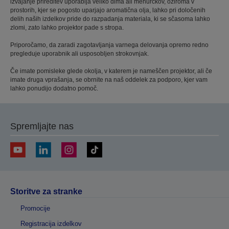
izvajanje prireditev uporablja veliko dima ali mehurčkov, oziroma v
prostorih, kjer se pogosto uparjajo aromatična olja, lahko pri določenih
delih naših izdelkov pride do razpadanja materiala, ki se sčasoma lahko
zlomi, zato lahko projektor pade s stropa.
Priporočamo, da zaradi zagotavljanja varnega delovanja opremo redno
pregleduje uporabnik ali usposobljen strokovnjak.
Če imate pomisleke glede okolja, v katerem je nameščen projektor, ali če
imate druga vprašanja, se obrnite na naš oddelek za podporo, kjer vam
lahko ponudijo dodatno pomoč.
Spremljajte nas
Storitve za stranke
Promocije
Registracija izdelkov