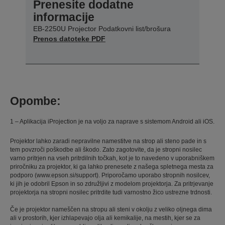
Prenesite dodatne
informacije
EB-2250U Projector Podatkovni list/brošura
Prenos datoteke PDF
Opombe:
1 – Aplikacija iProjection je na voljo za naprave s sistemom Android ali iOS.
Projektor lahko zaradi nepravilne namestitve na strop ali steno pade in s
tem povzroči poškodbe ali škodo. Zato zagotovite, da je stropni nosilec
varno pritrjen na vseh pritrdilnih točkah, kot je to navedeno v uporabniškem
priročniku za projektor, ki ga lahko prenesete z našega spletnega mesta za
podporo (www.epson.si/support). Priporočamo uporabo stropnih nosilcev,
ki jih je odobril Epson in so združljivi z modelom projektorja. Za pritrjevanje
projektorja na stropni nosilec pritrdite tudi varnostno žico ustrezne trdnosti.
Če je projektor nameščen na stropu ali steni v okolju z veliko oljnega dima
ali v prostorih, kjer izhlapevajo olja ali kemikalije, na mestih, kjer se za