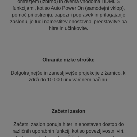
omrežjem (izbirno) in dvema vhodoma HDMI. S
funkcijami, kot so Auto Power On (samodejni vklop),
pomoč pri ostrenju, trapezni popravek in prilagajanje
zaslonu, je tudi namestitev enostavna, predstavitve pa
hitre in učinkovite.
Ohranite nizke stroške
Dolgotrajnejše in zanesljivejše projekcije z žarnico, ki
zdrži do 10.000 ur v varčnem načinu.
Začetni zaslon
Začetni zaslon ponuja hiter in enostaven dostop do
različnih uporabnih funkcij, kot so povezljivostni viri.