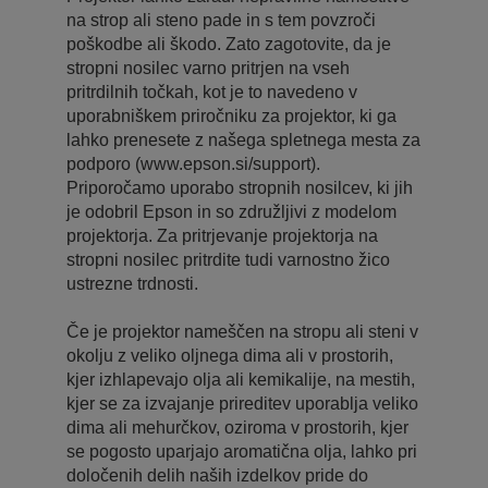
na strop ali steno pade in s tem povzroči
poškodbe ali škodo. Zato zagotovite, da je
stropni nosilec varno pritrjen na vseh
pritrdilnih točkah, kot je to navedeno v
uporabniškem priročniku za projektor, ki ga
lahko prenesete z našega spletnega mesta za
podporo (www.epson.si/support).
Priporočamo uporabo stropnih nosilcev, ki jih
je odobril Epson in so združljivi z modelom
projektorja. Za pritrjevanje projektorja na
stropni nosilec pritrdite tudi varnostno žico
ustrezne trdnosti.
Če je projektor nameščen na stropu ali steni v
okolju z veliko oljnega dima ali v prostorih,
kjer izhlapevajo olja ali kemikalije, na mestih,
kjer se za izvajanje prireditev uporablja veliko
dima ali mehurčkov, oziroma v prostorih, kjer
se pogosto uparjajo aromatična olja, lahko pri
določenih delih naših izdelkov pride do