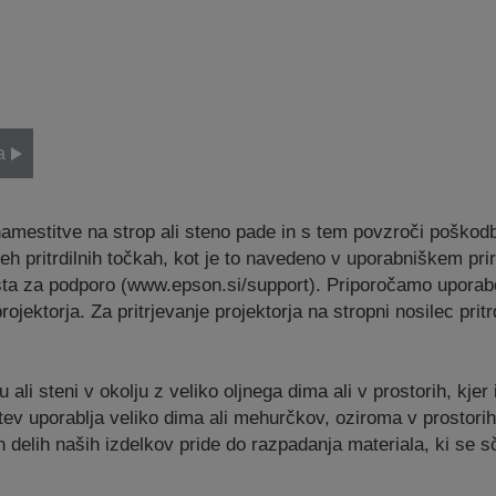
a
namestitve na strop ali steno pade in s tem povzroči poškodb
seh pritrdilnih točkah, kot je to navedeno v uporabniškem prir
a za podporo (www.epson.si/support). Priporočamo uporabo st
ojektorja. Za pritrjevanje projektorja na stropni nosilec prit
li steni v okolju z veliko oljnega dima ali v prostorih, kjer i
itev uporablja veliko dima ali mehurčkov, oziroma v prostorih
ih delih naših izdelkov pride do razpadanja materiala, ki se