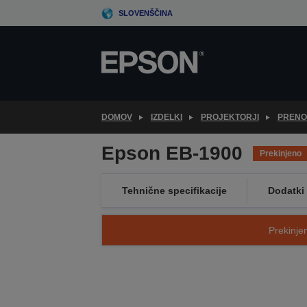
Skip
SLOVENŠČINA
to
main
content
DOMOV
IZDELKI
PROJEKTORJI
PRENO
Epson EB-1900
Prekinjeno
Tehnične specifikacije
Dodatki
Prekinjen