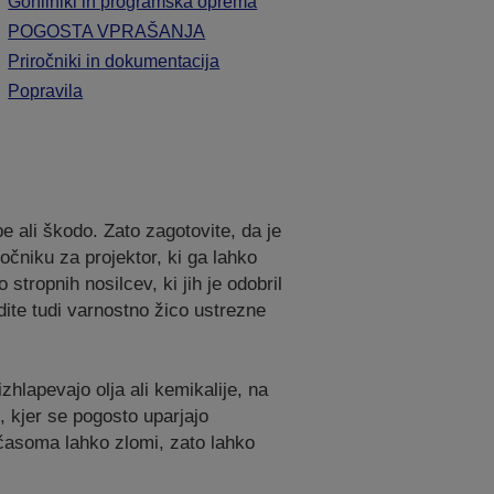
Gonilniki in programska oprema
POGOSTA VPRAŠANJA
Priročniki in dokumentacija
Popravila
e ali škodo. Zato zagotovite, da je
očniku za projektor, ki ga lahko
ropnih nosilcev, ki jih je odobril
rdite tudi varnostno žico ustrezne
zhlapevajo olja ali kemikalije, na
, kjer se pogosto uparjajo
 sčasoma lahko zlomi, zato lahko