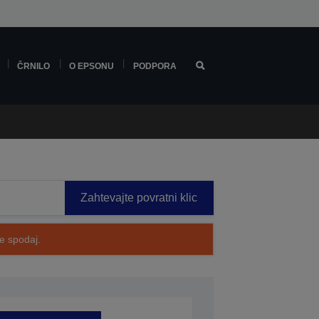
ČRNILO
O EPSONU
PODPORA
Zahtevajte povratni klic
te spodaj.