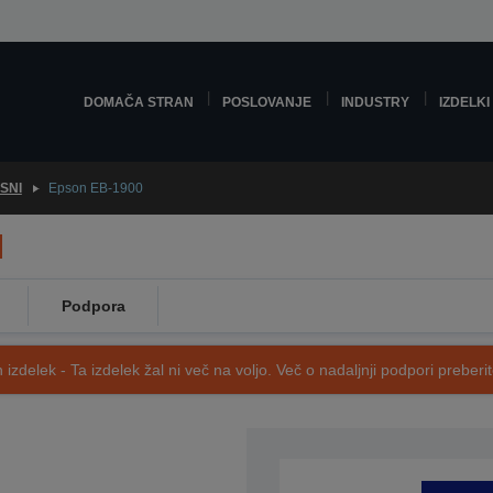
DOMAČA STRAN
POSLOVANJE
INDUSTRY
IZDELKI
SNI
Epson EB-1900
Podpora
 izdelek - Ta izdelek žal ni več na voljo. Več o nadaljnji podpori preberi
SKU: V11H326040