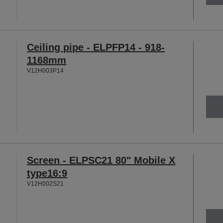
Ceiling pipe - ELPFP14 - 918-
1168mm
V12H003P14
Screen - ELPSC21 80" Mobile X
type16:9
V12H002S21