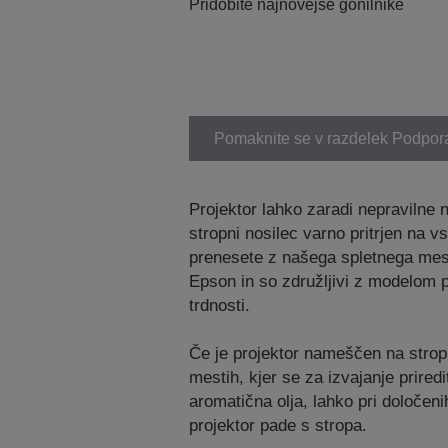
Pridobite najnovejše gonilnike
Pomaknite se v razdelek Podpor
Projektor lahko zaradi nepravilne 
stropni nosilec varno pritrjen na v
prenesete z našega spletnega mest
Epson in so združljivi z modelom pr
trdnosti.
Če je projektor nameščen na stropu a
mestih, kjer se za izvajanje prired
aromatična olja, lahko pri določen
projektor pade s stropa.