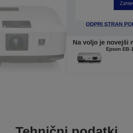
Zahtev
ODPRI STRAN P
Na voljo je novejši 
Epson EB-
Tehnični podatki