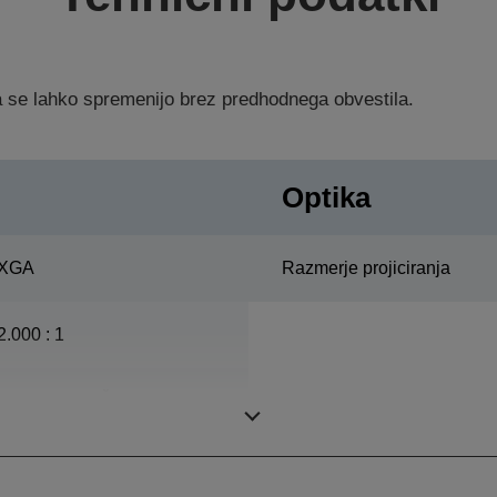
ka se lahko spremenijo brez predhodnega obvestila.
Optika
XGA
Razmerje projiciranja
2.000 : 1
ETORL, 230 Š, 3.500 h
Življenjska doba