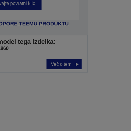
ajte povratni klic
ODPORE TEEMU PRODUKTU
model tega izdelka:
1860
Več o tem