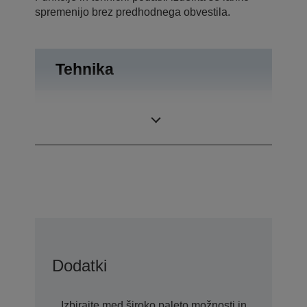
spremenijo brez predhodnega obvestila.
Tehnika
Projekcijski
Tehnologija
sistem
3LCD
Dodatki
Izbirajte med široko paleto možnosti in