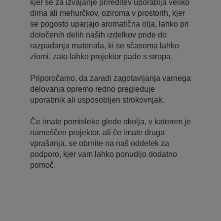
kjer se za izvajanje prireditev uporablja veliko
dima ali mehurčkov, oziroma v prostorih, kjer
se pogosto uparjajo aromatična olja, lahko pri
določenih delih naših izdelkov pride do
razpadanja materiala, ki se sčasoma lahko
zlomi, zato lahko projektor pade s stropa.
Priporočamo, da zaradi zagotavljanja varnega
delovanja opremo redno pregleduje
uporabnik ali usposobljen strokovnjak.
Če imate pomisleke glede okolja, v katerem je
nameščen projektor, ali če imate druga
vprašanja, se obrnite na naš oddelek za
podporo, kjer vam lahko ponudijo dodatno
pomoč.