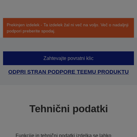
Prekinjen izdelek - Ta izdelek žal ni več na voljo. Več o nadaljnji
podpori preberite spodaj.
Zahtevajte povratni klic
ODPRI STRAN PODPORE TEEMU PRODUKTU
Tehnični podatki
Funkcije in tehnični podatki izdelka se lahko