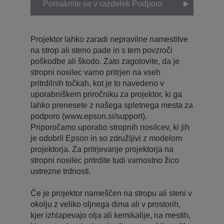
Pomaknite se v razdelek Podpora
Projektor lahko zaradi nepravilne namestitve
na strop ali steno pade in s tem povzroči
poškodbe ali škodo. Zato zagotovite, da je
stropni nosilec varno pritrjen na vseh
pritrdilnih točkah, kot je to navedeno v
uporabniškem priročniku za projektor, ki ga
lahko prenesete z našega spletnega mesta za
podporo (www.epson.si/support).
Priporočamo uporabo stropnih nosilcev, ki jih
je odobril Epson in so združljivi z modelom
projektorja. Za pritrjevanje projektorja na
stropni nosilec pritrdite tudi varnostno žico
ustrezne trdnosti.
Če je projektor nameščen na stropu ali steni v
okolju z veliko oljnega dima ali v prostorih,
kjer izhlapevajo olja ali kemikalije, na mestih,