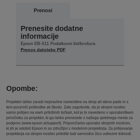
Prenosi
Prenesite dodatne
informacije
Epson EB-X11 Podatkovni list/brošura
Prenos datoteke PDF
Opombe:
Projektor lahko zaradi nepravilne namestitve na strop ali steno pade in s
tem povzroči poškodbe ali škodo. Zato zagotovite, da je stropni nosilec
varno pritrjen na vseh pritrdilnih točkah, kot je to navedeno v uporabniškem
priročniku za projektor, ki ga lahko prenesete z našega spletnega mesta za
podporo (www.epson.si/support). Priporočamo uporabo stropnih nosilcev,
ki jih je odobril Epson in so združljivi z modelom projektorja. Za pritrjevanje
projektorja na stropni nosilec pritrdite tudi varnostno žico ustrezne trdnosti.