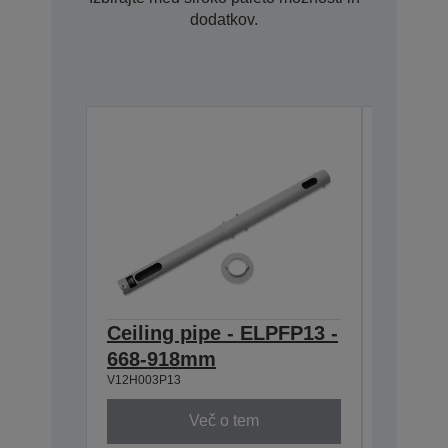
dodatkov.
Ceiling pipe - ELPFP13 -
Ceilin
668-918mm
918-1
V12H003P13
V12H003P
Več o tem