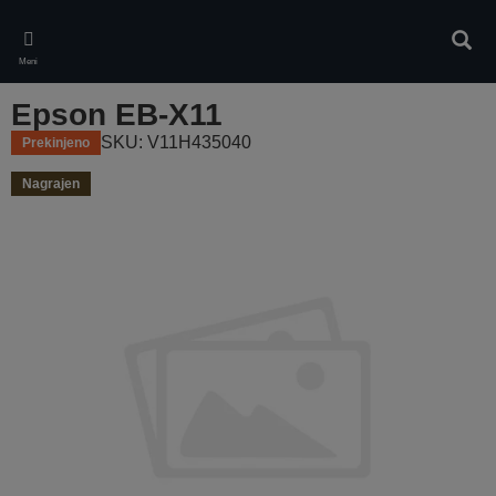
Skip
to
Iskan
main
Meni
content
Epson EB-X11
SKU: V11H435040
Prekinjeno
Nagrajen