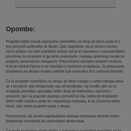
Opombe:
Projektor lahko zaradi nepravilne namestitve na strop ali steno pade in s
tem povzroči poškodbe ali škodo. Zato zagotovite, da je stropni nosilec
varno pritrjen na vseh pritrdilnih točkah, kot je to navedeno v uporabniškem
priročniku za projektor, ki ga lahko prenesete z našega spletnega mesta za
podporo (www.epson.si/support). Priporočamo uporabo stropnih nosilcev,
ki jih je odobril Epson in so združljivi z modelom projektorja. Za pritrjevanje
projektorja na stropni nosilec pritrdite tudi varnostno žico ustrezne trdnosti.
Če je projektor nameščen na stropu ali steni v okolju z veliko oljnega dima
ali v prostorih, kjer izhlapevajo olja ali kemikalije, na mestih, kjer se za
izvajanje prireditev uporablja veliko dima ali mehurčkov, oziroma v
prostorih, kjer se pogosto uparjajo aromatična olja, lahko pri določenih
delih naših izdelkov pride do razpadanja materiala, ki se sčasoma lahko
zlomi, zato lahko projektor pade s stropa.
Priporočamo, da zaradi zagotavljanja varnega delovanja opremo redno
pregleduje uporabnik ali usposobljen strokovnjak.
Če imate pomisleke glede okolja, v katerem je nameščen projektor, ali če