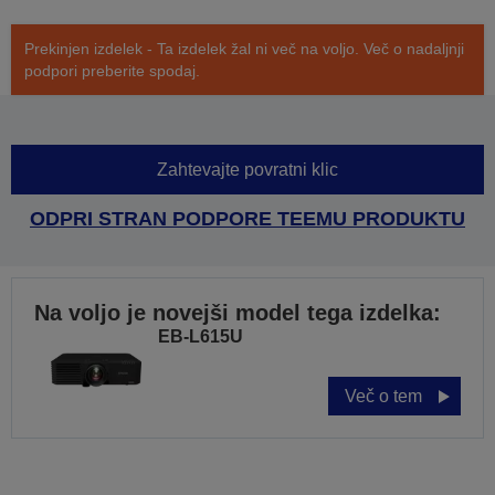
Prekinjen izdelek - Ta izdelek žal ni več na voljo. Več o nadaljnji
podpori preberite spodaj.
Zahtevajte povratni klic
ODPRI STRAN PODPORE TEEMU PRODUKTU
Na voljo je novejši model tega izdelka:
EB-L615U
Več o tem