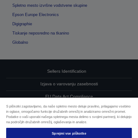
Spletno mesto izvršne vodstvene skupine
Epson Europe Electronics
Digigraphie
Tiskanje neposredno na tkanino
Globalno
Sellers Identification
Izjava o varovanju zasebnosti
EU Data Act Compliance
S piškotki zagotavljamo, da naše spletno mesto deluje pravilno, prilagajamo vsebino
Kontaktirajte nas glede svojih podatkov
in oglase, omogočamo funkcije družabnih omrežij in analiziramo omrežni promet.
Podatke o vaši uporabi našega spletnega mesta delimo s svojimi partnerji, ki delujejo
Informacije o piškotkih
na področjih družabnih omrežij, oglaševanja in analize.
Sprejmi vse piškotke
Epsonova zavezanost dostopnosti