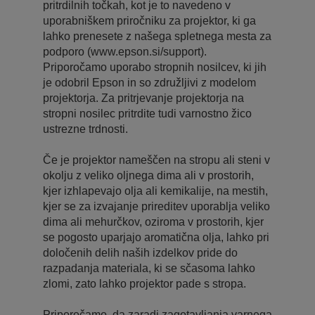
pritrdilnih točkah, kot je to navedeno v
uporabniškem priročniku za projektor, ki ga
lahko prenesete z našega spletnega mesta za
podporo (www.epson.si/support).
Priporočamo uporabo stropnih nosilcev, ki jih
je odobril Epson in so združljivi z modelom
projektorja. Za pritrjevanje projektorja na
stropni nosilec pritrdite tudi varnostno žico
ustrezne trdnosti.
Če je projektor nameščen na stropu ali steni v
okolju z veliko oljnega dima ali v prostorih,
kjer izhlapevajo olja ali kemikalije, na mestih,
kjer se za izvajanje prireditev uporablja veliko
dima ali mehurčkov, oziroma v prostorih, kjer
se pogosto uparjajo aromatična olja, lahko pri
določenih delih naših izdelkov pride do
razpadanja materiala, ki se sčasoma lahko
zlomi, zato lahko projektor pade s stropa.
Priporočamo, da zaradi zagotavljanja varnega