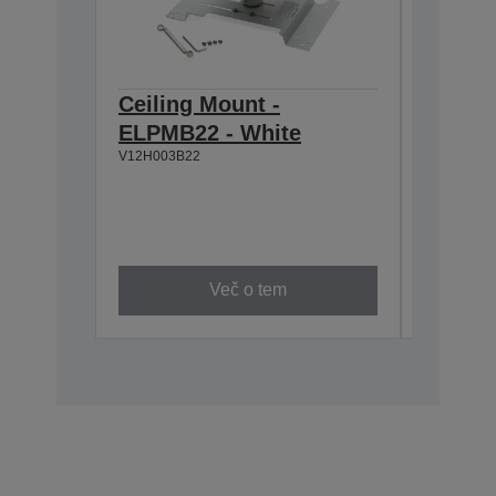
Ceiling Mount -
Ceilin
ELPMB22 - White
ELPMB3
V12H003B22
Discreet
54mm ga
Three a
Black w
V12H5260
Več o tem