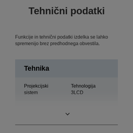
Tehnični podatki
Funkcije in tehnični podatki izdelka se lahko
spremenijo brez predhodnega obvestila.
Tehnika
Projekcijski
Tehnologija
sistem
3LCD
0,76 palec Z C2
Zaslon LCD
Fine