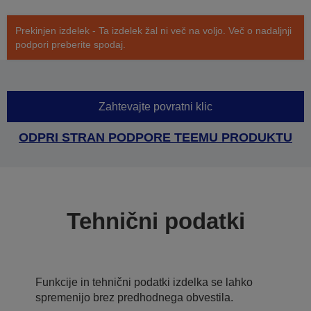
Prekinjen izdelek - Ta izdelek žal ni več na voljo. Več o nadaljnji
podpori preberite spodaj.
Zahtevajte povratni klic
ODPRI STRAN PODPORE TEEMU PRODUKTU
Tehnični podatki
Funkcije in tehnični podatki izdelka se lahko
spremenijo brez predhodnega obvestila.