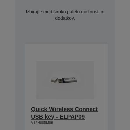
Izbirajte med široko paleto možnosti in
dodatkov.
Quick Wireless Connect
3D Pol
USB key - ELPAP09
G6xxx 
V12H005M09
Z9/11x