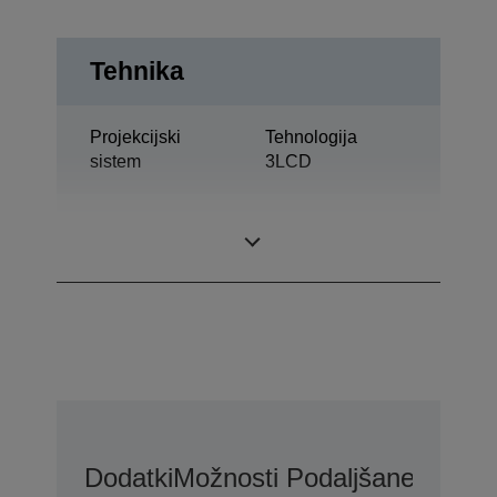
Tehnika
Projekcijski
Tehnologija
sistem
3LCD
0,76 palec Z C2
Zaslon LCD
Fine
Dodatki
Možnosti Podaljšane Garanc