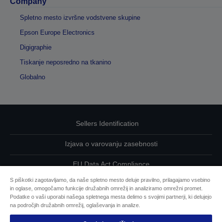
Company
Spletno mesto izvršne vodstvene skupine
Epson Europe Electronics
Digigraphie
Tiskanje neposredno na tkanino
Globalno
Sellers Identification
Izjava o varovanju zasebnosti
EU Data Act Compliance
S piškotki zagotavljamo, da naše spletno mesto deluje pravilno, prilagajamo vsebino
Kontaktirajte nas glede svojih podatkov
in oglase, omogočamo funkcije družabnih omrežij in analiziramo omrežni promet.
Podatke o vaši uporabi našega spletnega mesta delimo s svojimi partnerji, ki delujejo
Informacije o piškotkih
na področjih družabnih omrežij, oglaševanja in analize.