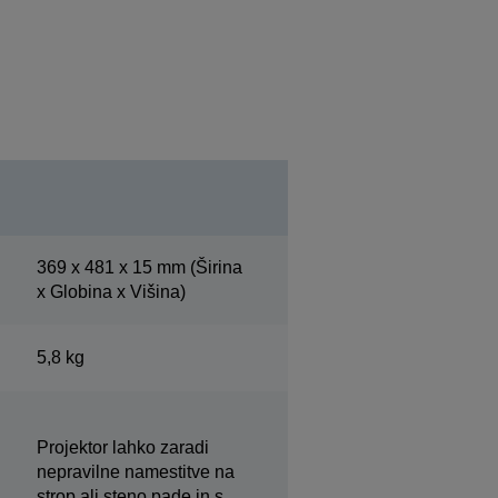
369‎ x 481 x 15 mm (Širina
x Globina x Višina)
5,8 kg
Projektor lahko zaradi
nepravilne namestitve na
strop ali steno pade in s