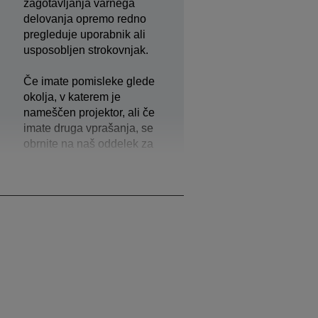
zagotavljanja varnega
delovanja opremo redno
pregleduje uporabnik ali
usposobljen strokovnjak.
Če imate pomisleke glede
okolja, v katerem je
nameščen projektor, ali če
imate druga vprašanja, se
obrnite na naš oddelek za
podporo, kjer vam lahko
ponudijo dodatno pomoč.