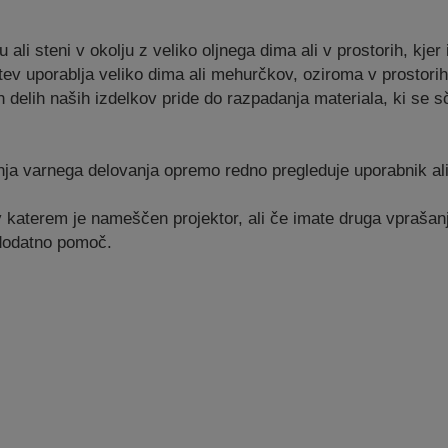
li steni v okolju z veliko oljnega dima ali v prostorih, kjer i
itev uporablja veliko dima ali mehurčkov, oziroma v prostorih
ih delih naših izdelkov pride do razpadanja materiala, ki se
nja varnega delovanja opremo redno pregleduje uporabnik ali
 katerem je nameščen projektor, ali če imate druga vprašan
 dodatno pomoč.