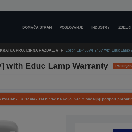
DOMAČA STRAN
POSLOVANJE
INDUSTRY
IZDELKI
 KRATKA PROJICIRNA RAZDALJA
Epson EB-450Wi [240v] with Educ Lamp 
] with Educ Lamp Warranty
Prekinjen
a
 izdelek - Ta izdelek žal ni več na voljo. Več o nadaljnji podpori preberi
SKU: V11H317040LW