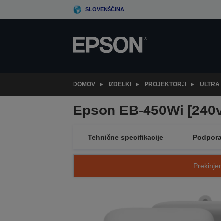
Skip
SLOVENŠČINA
to
main
content
DOMOV
IZDELKI
PROJEKTORJI
ULTRA
Epson EB-450Wi [240v
Tehnične specifikacije
Podpor
Prekinjen