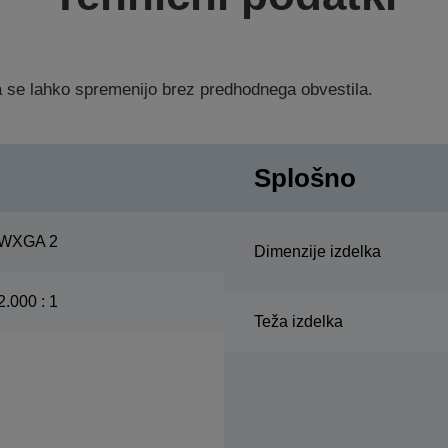
ka se lahko spremenijo brez predhodnega obvestila.
Splošno
WXGA 2
Dimenzije izdelka
2.000 : 1
Teža izdelka