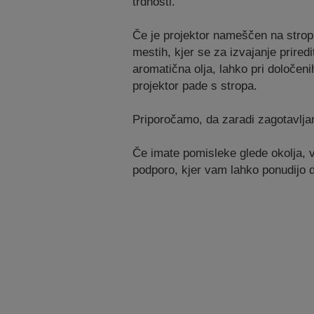
trdnosti.
Če je projektor nameščen na stropu a
mestih, kjer se za izvajanje prired
aromatična olja, lahko pri določen
projektor pade s stropa.
Priporočamo, da zaradi zagotavlja
Če imate pomisleke glede okolja, v
podporo, kjer vam lahko ponudijo