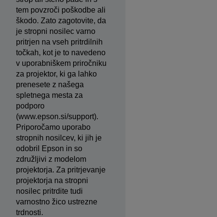
tem povzroči poškodbe ali
škodo. Zato zagotovite, da
je stropni nosilec varno
pritrjen na vseh pritrdilnih
točkah, kot je to navedeno
v uporabniškem priročniku
za projektor, ki ga lahko
prenesete z našega
spletnega mesta za
podporo
(www.epson.si/support).
Priporočamo uporabo
stropnih nosilcev, ki jih je
odobril Epson in so
združljivi z modelom
projektorja. Za pritrjevanje
projektorja na stropni
nosilec pritrdite tudi
varnostno žico ustrezne
trdnosti.