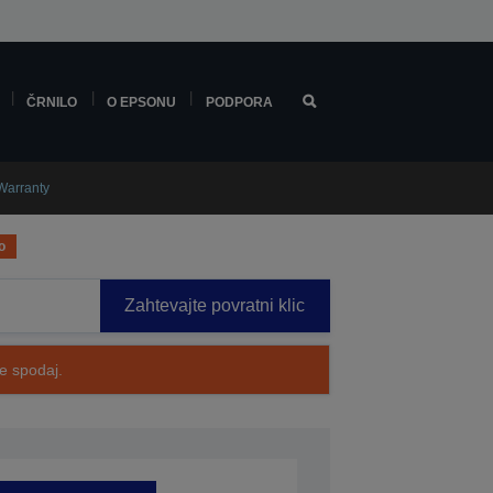
ČRNILO
O EPSONU
PODPORA
Warranty
o
Zahtevajte povratni klic
te spodaj.