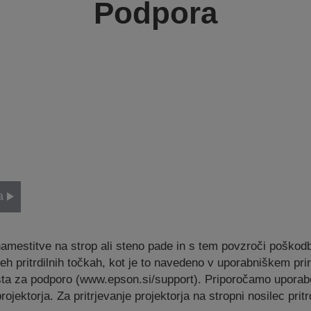
Podpora
a
namestitve na strop ali steno pade in s tem povzroči poškodb
seh pritrdilnih točkah, kot je to navedeno v uporabniškem prir
a za podporo (www.epson.si/support). Priporočamo uporabo st
ojektorja. Za pritrjevanje projektorja na stropni nosilec prit