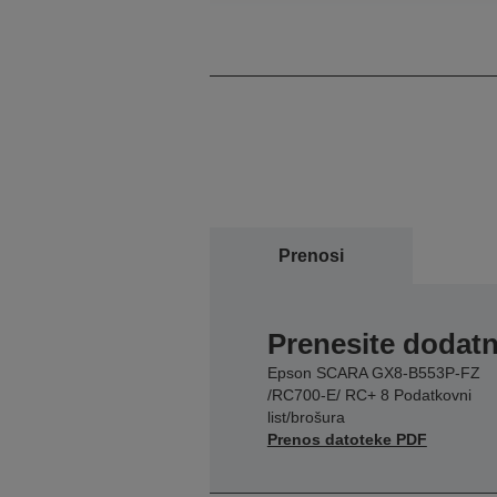
Programski jezik
Prenosi
Prenesite dodatn
Epson SCARA GX8-B553P-FZ
/RC700-E/ RC+ 8 Podatkovni
list/brošura
Prenos datoteke PDF