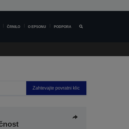
ČRNILO
O EPSONU
PODPORA
Zahtevajte povratni klic
nčnost