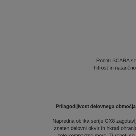
Roboti SCARA se
hitrost in natančn
Prilagodljivost delovnega območja
Napredna oblika serije GX8 zagotavl
znaten delovni okvir in hkrati ohranj
zelo kompaktne mere. Ti roboti so