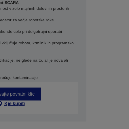
bot SCARA
ost v zelo majhnih delovnih prostorih
rostor za večje robotske roke
ekunde celo pri dolgotrajni uporabi
i vključuje robota, krmilnik in programsko
likacije, ne glede na to, ali je nova ali
eprečuje kontaminacijo
ajte povratni klic
Kje kupiti