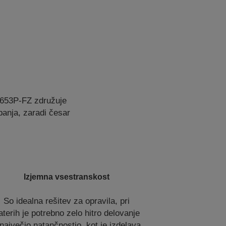
653P-FZ združuje
banja, zaradi česar
Izjemna vsestranskost
So idealna rešitev za opravila, pri
aterih je potrebno zelo hitro delovanje
največjo natančnostjo, kot je izdelava