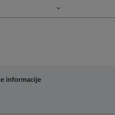
Epson SPEL+ (možna večopra
e informacije