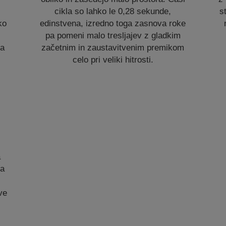
cikla so lahko le 0,28 sekunde,
s
ko
edinstvena, izredno toga zasnova roke
pa pomeni malo tresljajev z gladkim
ga
začetnim in zaustavitvenim premikom
celo pri veliki hitrosti.
a
na
ve