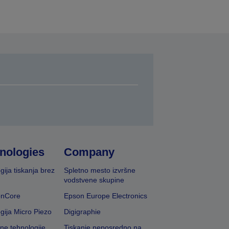
nologies
Company
gija tiskanja brez
Spletno mesto izvršne
vodstvene skupine
onCore
Epson Europe Electronics
gija Micro Piezo
Digigraphie
vne tehnologije
Tiskanje neposredno na