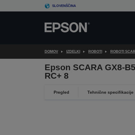
Skip
SLOVENŠČINA
to
main
content
DOMOV
IZDELKI
ROBOTI
ROBOTI SCA
Epson SCARA GX8-B55
RC+ 8
Pregled
Tehnične specifikacije