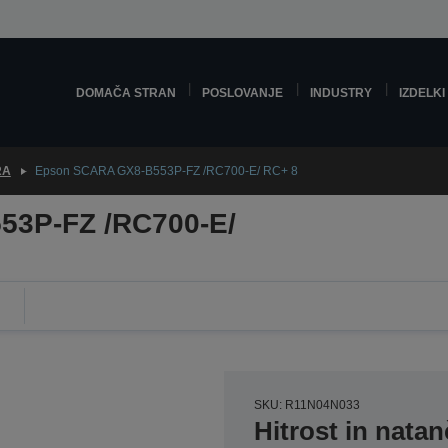
DOMAČA STRAN
POSLOVANJE
INDUSTRY
IZDELKI
RA
Epson SCARA GX8-B553P-FZ /RC700-E/ RC+ 8
3P-FZ /RC700-E/
SKU: R11N04N033
Hitrost in nata