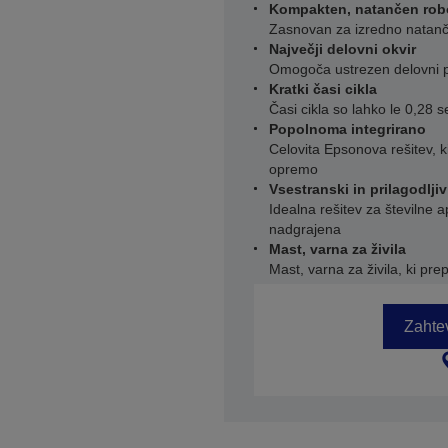
Kompakten, natančen ro
Zasnovan za izredno natančn
Največji delovni okvir
Omogoča ustrezen delovni p
Kratki časi cikla
Časi cikla so lahko le 0,28 s
Popolnoma integrirano
Celovita Epsonova rešitev, k
opremo
Vsestranski in prilagodljiv
Idealna rešitev za številne ap
nadgrajena
Mast, varna za živila
Mast, varna za živila, ki pr
Zahtev