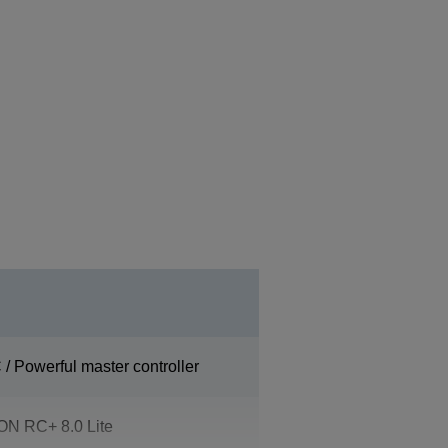
/ Powerful master controller
N RC+ 8.0 Lite