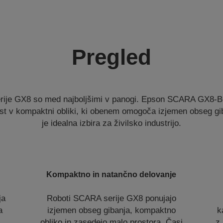
Pregled
rije GX8 so med najboljšimi v panogi. Epson SCARA GX8-B
ost v kompaktni obliki, ki obenem omogoča izjemen obseg gi
je idealna izbira za živilsko industrijo.
Kompaktno in natančno delovanje
ja
Roboti SCARA serije GX8 ponujajo
a
izjemen obseg gibanja, kompaktno
k
obliko in zasedejo malo prostora. Časi
z 