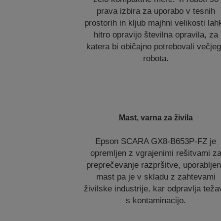
prava izbira za uporabo v tesnih
prostorih in kljub majhni velikosti lah
hitro opravijo številna opravila, za
katera bi običajno potrebovali večje
robota.
Mast, varna za živila
Epson SCARA GX8-B653P-FZ je
opremljen z vgrajenimi rešitvami z
preprečevanje razpršitve, uporablje
mast pa je v skladu z zahtevami
živilske industrije, kar odpravlja teža
s kontaminacijo.