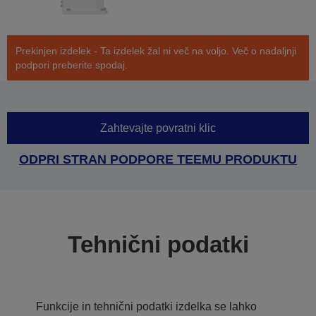
Prekinjen izdelek - Ta izdelek žal ni več na voljo. Več o nadaljnji
podpori preberite spodaj.
Zahtevajte povratni klic
ODPRI STRAN PODPORE TEEMU PRODUKTU
Tehnični podatki
Funkcije in tehnični podatki izdelka se lahko