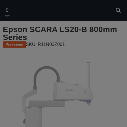
Skip
to
Iskan
main
Meni
content
Epson SCARA LS20-B 800mm
Series
SKU: R11N03Z001
Prekinjeno