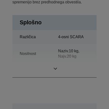
spremenijo brez predhodnega obvestila.
Splošno
Različica
4-osni SCARA
Naziv.10 kg,
Nosilnost
Najv.20 kg
Vodoravni doseg
800 mm