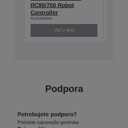
RC90/700 Robot
TP2 (
R12NZ900
Controller
R12NZ9004H
Več o tem
Podpora
Potrebujete podporo?
Pridobite najnovejše gonilnike