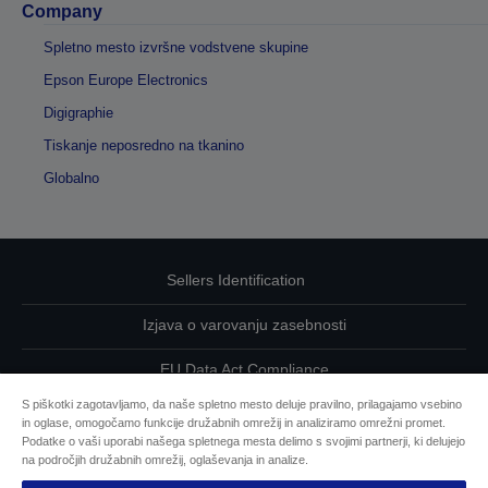
Company
Spletno mesto izvršne vodstvene skupine
Epson Europe Electronics
Digigraphie
Tiskanje neposredno na tkanino
Globalno
Sellers Identification
Izjava o varovanju zasebnosti
EU Data Act Compliance
S piškotki zagotavljamo, da naše spletno mesto deluje pravilno, prilagajamo vsebino
Kontaktirajte nas glede svojih podatkov
in oglase, omogočamo funkcije družabnih omrežij in analiziramo omrežni promet.
Podatke o vaši uporabi našega spletnega mesta delimo s svojimi partnerji, ki delujejo
Informacije o piškotkih
na področjih družabnih omrežij, oglaševanja in analize.