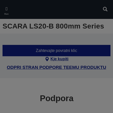
Skip
to
Iskan
main
Meni
content
SCARA LS20-B 800mm Series
Zahtevajte povratni klic
Kje kupiti
ODPRI STRAN PODPORE TEEMU PRODUKTU
Podpora