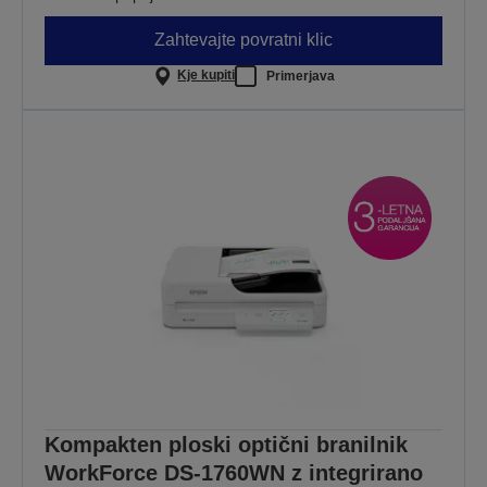
Zahtevajte povratni klic
Kje kupiti
Primerjava
Kompakten ploski optični branilnik
WorkForce DS-1760WN z integrirano