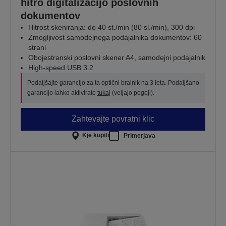
hitro digitalizacijo poslovnih
dokumentov
Hitrost skeniranja: do 40 st./min (80 sl./min), 300 dpi
Zmogljivost samodejnega podajalnika dokumentov: 60
strani
Obojestranski poslovni skener A4, samodejni podajalnik
High-speed USB 3.2
Podaljšajte garancijo za ta optični bralnik na 3 leta. Podaljšano
garancijo lahko aktivirate
tukaj
(veljajo pogoji).
Zahtevajte povratni klic
Kje kupiti
Primerjava