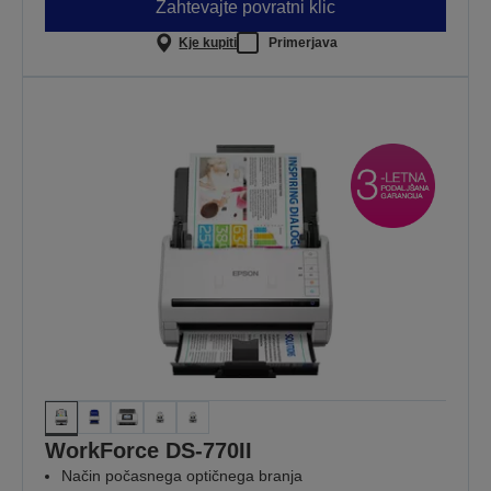
Zahtevajte povratni klic
Kje kupiti
Primerjava
WorkForce DS-770II
Način počasnega optičnega branja