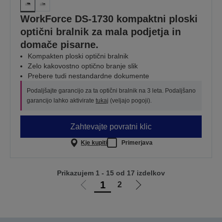
WorkForce DS-1730 kompaktni ploski
optični bralnik za mala podjetja in
domače pisarne.
Kompakten ploski optični bralnik
Zelo kakovostno optično branje slik
Prebere tudi nestandardne dokumente
Podaljšajte garancijo za ta optični bralnik na 3 leta. Podaljšano
garancijo lahko aktivirate
tukaj
(veljajo pogoji).
Zahtevajte povratni klic
Kje kupiti
Primerjava
Prikazujem 1 - 15 od 17 izdelkov
1
2
Pojdi
Pojdi
na
na
prejšnjo
naslednjo
stran
stran