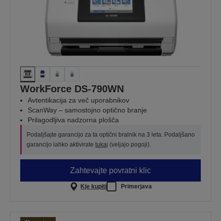
WorkForce DS-790WN
Avtentikacija za več uporabnikov
ScanWay – samostojno optično branje
Prilagodljiva nadzorna plošča
Podaljšajte garancijo za ta optični bralnik na 3 leta. Podaljšano
garancijo lahko aktivirate
tukaj
(veljajo pogoji).
Zahtevajte povratni klic
Kje kupiti
Primerjava