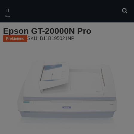
Skip
to
Iskan
main
Meni
content
Epson GT-20000N Pro
SKU: B11B195021NP
Prekinjeno