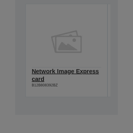
Network Image Express
A3 100
card
Docum
B12B808392BZ
B12B81321