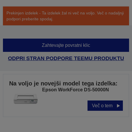
Prekinjen izdelek - Ta izdelek žal ni več na voljo. Več o nadaljnji
podpori preberite spodaj.
Zahtevajte povratni klic
ODPRI STRAN PODPORE TEEMU PRODUKTU
Na voljo je novejši model tega izdelka:
Epson WorkForce DS-50000N
Več o tem