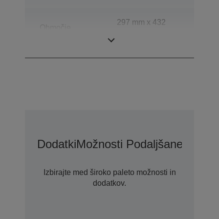
297 mm x 432
Območje
mm (vodoravno ×
skeniranja
navpično)
Dodatki
Možnosti Podaljšane Garanc
Izbirajte med široko paleto možnosti in
dodatkov.