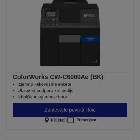
ColorWorks CW-C6000Ae (BK)
Izjemno kakovostne etikete
Obsežna podpora za medije
Izboljšano ujemanje barv
Zahtevajte povratni klic
Kje kupiti
Primerjava