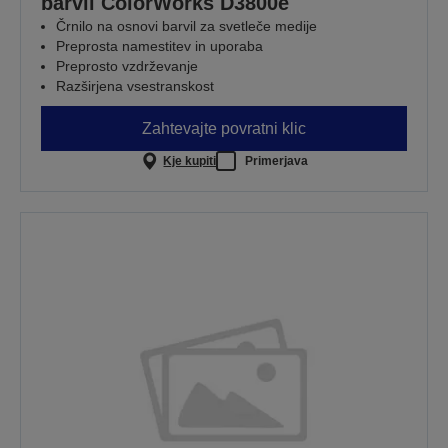
barvil ColorWorks D3800e
Črnilo na osnovi barvil za svetleče medije
Preprosta namestitev in uporaba
Preprosto vzdrževanje
Razširjena vsestranskost
Zahtevajte povratni klic
Kje kupiti
Primerjava