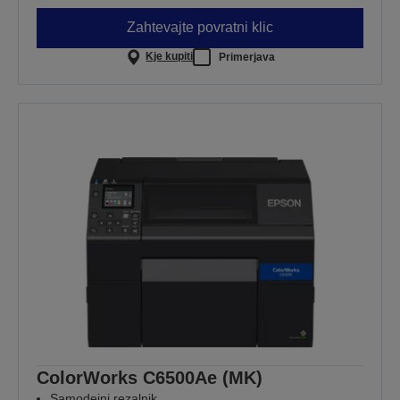
Zahtevajte povratni klic
Kje kupiti
Primerjava
ColorWorks C6500Ae (MK)
Samodejni rezalnik