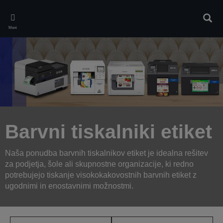
Skip
to
Iskan
main
Meni
content
Barvni tiskalniki etiket
Naša ponudba barvnih tiskalnikov etiket je idealna rešitev
za podjetja, šole ali skupnostne organizacije, ki redno
potrebujejo tiskanje visokokakovostnih barvnih etiket z
ugodnimi in enostavnimi možnostmi.