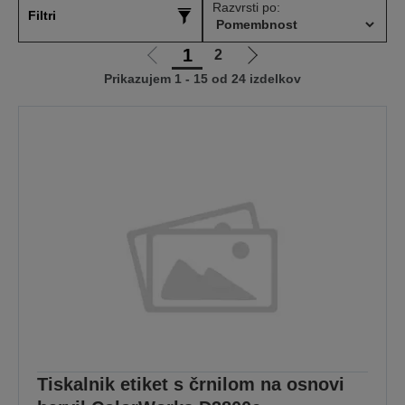
Razvrsti po:
Filtri
1
2
Pojdi
Pojdi
Prikazujem 1 - 15 od 24 izdelkov
na
na
prejšnjo
naslednjo
stran
stran
Tiskalnik etiket s črnilom na osnovi