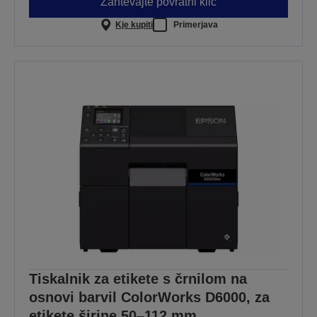
Zahtevajte povratni klic
Kje kupiti
Primerjava
Tiskalnik za etikete s črnilom na
osnovi barvil ColorWorks D6000, za
etikete širine 50–112 mm