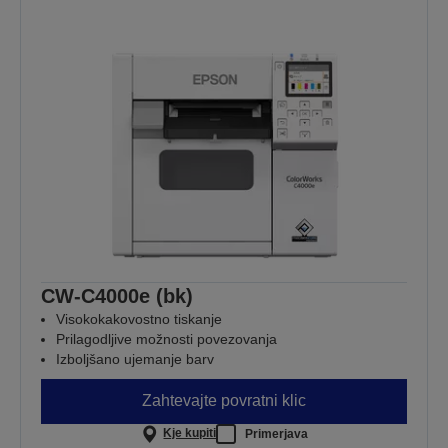
CW-C4000e (bk)
Visokokakovostno tiskanje
Prilagodljive možnosti povezovanja
Izboljšano ujemanje barv
Zahtevajte povratni klic
Kje kupiti
Primerjava