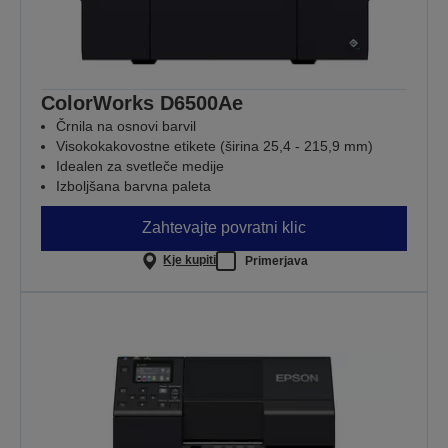
ColorWorks D6500Ae
Črnila na osnovi barvil
Visokokakovostne etikete (širina 25,4 - 215,9 mm)
Idealen za svetleče medije
Izboljšana barvna paleta
Zahtevajte povratni klic
Kje kupiti
Primerjava