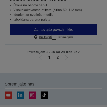
Črnila na osnovi barvil
Visokokakovostne etikete (širina 50–112 mm)
Idealen za svetleče medije
Izboljšana barvna paleta
Zahtevajte povratni klic
Kje kupiti
Primerjava
Prikazujem 1 - 15 od 24 izdelkov
1
2
Pojdi
Pojdi
na
na
prejšnjo
naslednjo
stran
stran
Spremljajte nas