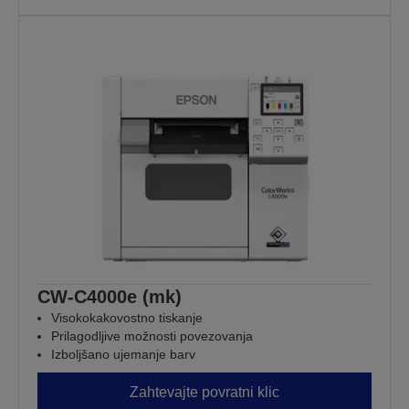
CW-C4000e (mk)
Visokokakovostno tiskanje
Prilagodljive možnosti povezovanja
Izboljšano ujemanje barv
Zahtevajte povratni klic