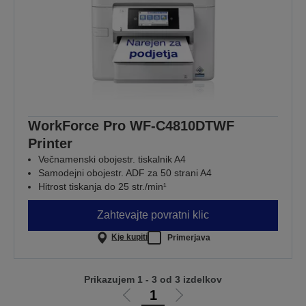
WorkForce Pro WF-C4810DTWF
Printer
Večnamenski obojestr. tiskalnik A4
Samodejni obojestr. ADF za 50 strani A4
Hitrost tiskanja do 25 str./min¹
Zahtevajte povratni klic
Kje kupiti
Primerjava
Prikazujem 1 - 3 od 3 izdelkov
1
Pojdi
Pojdi