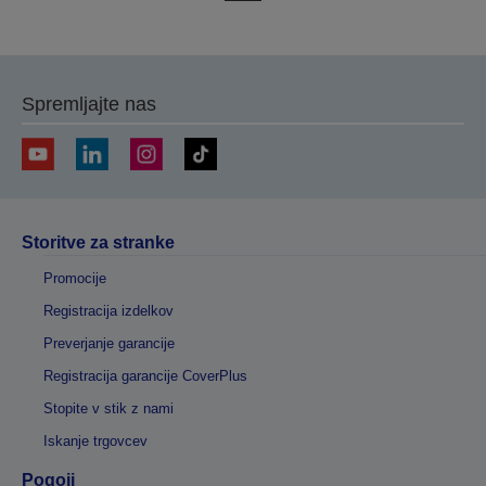
na
na
prejšnjo
naslednjo
stran
stran
Spremljajte nas
Storitve za stranke
Promocije
Registracija izdelkov
Preverjanje garancije
Registracija garancije CoverPlus
Stopite v stik z nami
Iskanje trgovcev
Pogoji