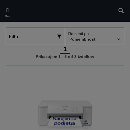
Skip
to
Iskan
main
Meni
content
Razvrsti po:
Filtri
1
Pojdi
Pojdi
Prikazujem 1 - 3 od 3 izdelkov
na
na
prejšnjo
naslednjo
stran
stran