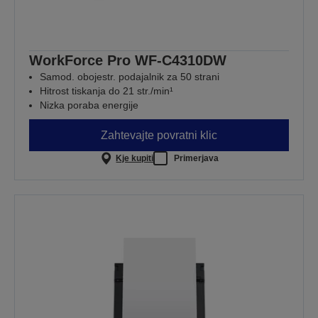
WorkForce Pro WF-C4310DW
Samod. obojestr. podajalnik za 50 strani
Hitrost tiskanja do 21 str./min¹
Nizka poraba energije
Zahtevajte povratni klic
Kje kupiti
Primerjava