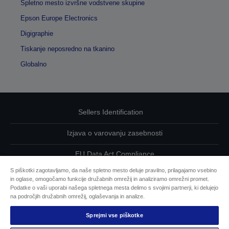
Spletno mesto izvršne vodstvene skupine
Epson Europe Electronics
Digigraphie
Tiskanje neposredno na tkanino
Globalno
Sellers Identification
Izjava o varovanju zasebnosti
EU Data Act Compliance
S piškotki zagotavljamo, da naše spletno mesto deluje pravilno, prilagajamo vsebino
Kontaktirajte nas glede svojih podatkov
in oglase, omogočamo funkcije družabnih omrežij in analiziramo omrežni promet.
Podatke o vaši uporabi našega spletnega mesta delimo s svojimi partnerji, ki delujejo
Informacije o piškotkih
na področjih družabnih omrežij, oglaševanja in analize.
Sprejmi vse piškotke
Epsonova zavezanost dostopnosti