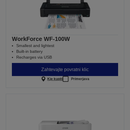
WorkForce WF-100W
Smallest and lightest
Built-in battery
Recharges via USB
Zahtevajte povratni klic
Kje kupiti
Primerjava