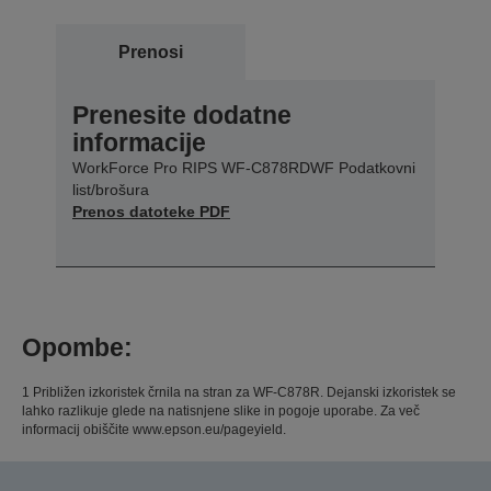
Prenosi
Prenesite dodatne
informacije
WorkForce Pro RIPS WF-C878RDWF Podatkovni
list/brošura
Prenos datoteke PDF
Opombe:
1 Približen izkoristek črnila na stran za WF-C878R. Dejanski izkoristek se
lahko razlikuje glede na natisnjene slike in pogoje uporabe. Za več
informacij obiščite www.epson.eu/pageyield.