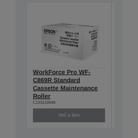
WorkForce Pro WF-
WorkF
C869R Standard
C869R 
Cassette Maintenance
Casset
Roller
Roller
C13S210048
C13S2100
Več o tem