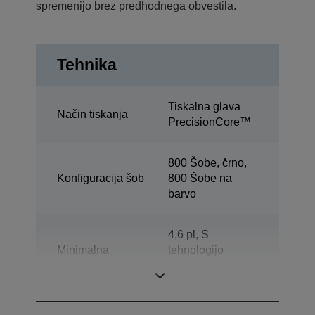
spremenijo brez predhodnega obvestila.
Tehnika
Tiskalna glava
Način tiskanja
PrecisionCore™
800 Šobe, črno,
Konfiguracija šob
800 Šobe na
barvo
4,6 pl, S
Minimalna
tehnologijo
velikost kapljic
prilagodljive
velikosti kapljice