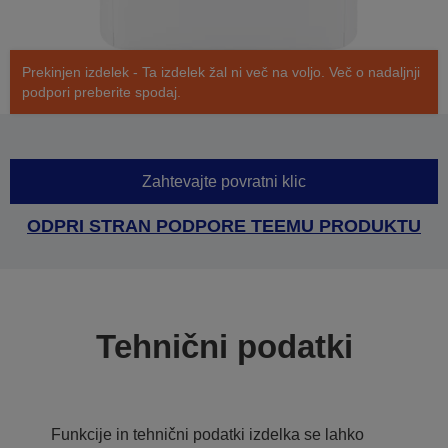
Prekinjen izdelek - Ta izdelek žal ni več na voljo. Več o nadaljnji
podpori preberite spodaj.
Zahtevajte povratni klic
ODPRI STRAN PODPORE TEEMU PRODUKTU
Tehnični podatki
Funkcije in tehnični podatki izdelka se lahko