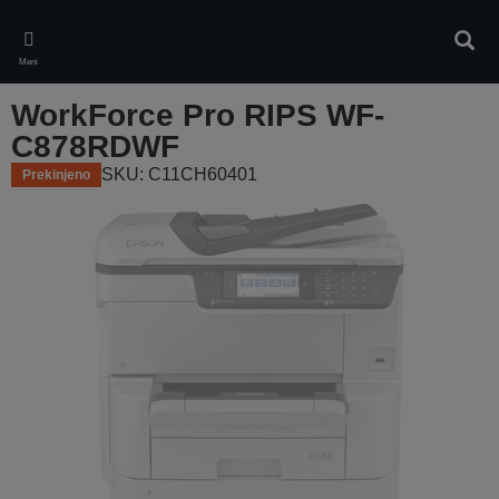
Skip
to
Iskan
main
Meni
content
WorkForce Pro RIPS WF-
C878RDWF
SKU: C11CH60401
Prekinjeno