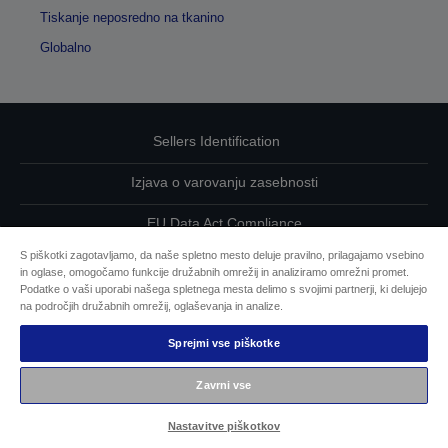
Tiskanje neposredno na tkanino
Globalno
Sellers Identification
Izjava o varovanju zasebnosti
EU Data Act Compliance
S piškotki zagotavljamo, da naše spletno mesto deluje pravilno, prilagajamo vsebino
Kontaktirajte nas glede svojih podatkov
in oglase, omogočamo funkcije družabnih omrežij in analiziramo omrežni promet.
Podatke o vaši uporabi našega spletnega mesta delimo s svojimi partnerji, ki delujejo
Informacije o piškotkih
na področjih družabnih omrežij, oglaševanja in analize.
Sprejmi vse piškotke
Epsonova zavezanost dostopnosti
Zavrni vse
Avtorske pravice © 2026 Seiko Epson
Nastavitve piškotkov