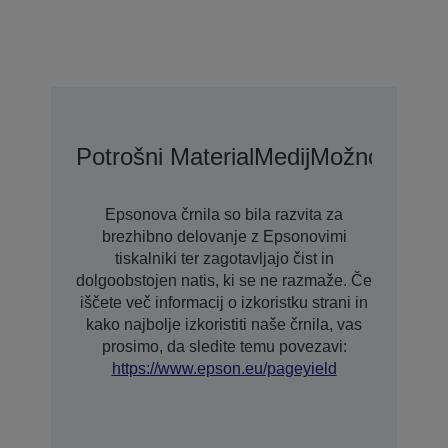
Potrošni Material
Medij
Možnosti Pod
Epsonova črnila so bila razvita za
brezhibno delovanje z Epsonovimi
tiskalniki ter zagotavljajo čist in
dolgoobstojen natis, ki se ne razmaže. Če
iščete več informacij o izkoristku strani in
kako najbolje izkoristiti naše črnila, vas
prosimo, da sledite temu povezavi:
https://www.epson.eu/pageyield