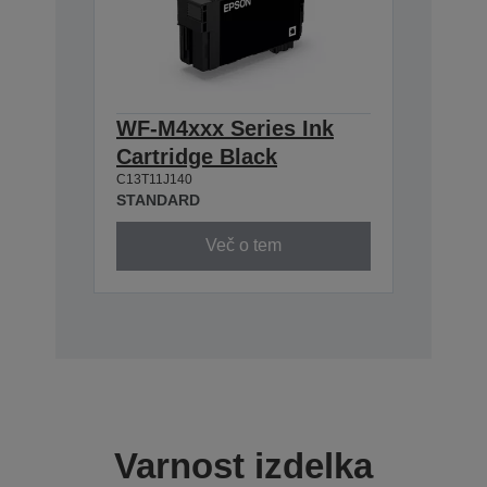
WF-M4xxx Series Ink
Cartridge Black
C13T11J140
STANDARD
Več o tem
Varnost izdelka