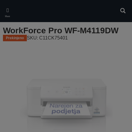
Skip
to
Iskan
main
Meni
content
WorkForce Pro WF-M4119DW
SKU: C11CK75401
Prekinjeno