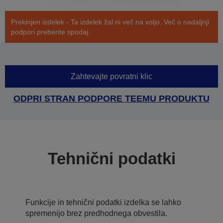
Prekinjen izdelek - Ta izdelek žal ni več na voljo. Več o nadaljnji
podpori preberite spodaj.
Zahtevajte povratni klic
ODPRI STRAN PODPORE TEEMU PRODUKTU
Tehnični podatki
Funkcije in tehnični podatki izdelka se lahko
spremenijo brez predhodnega obvestila.