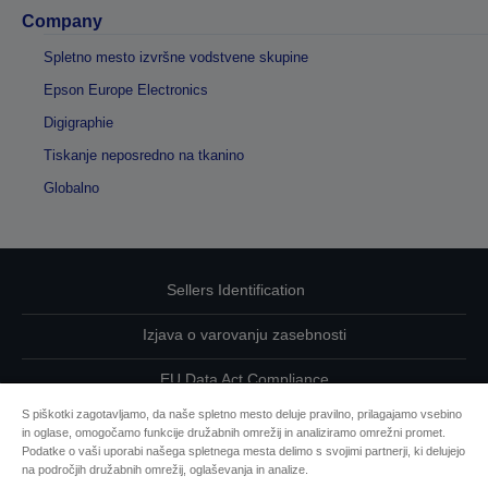
Company
Spletno mesto izvršne vodstvene skupine
Epson Europe Electronics
Digigraphie
Tiskanje neposredno na tkanino
Globalno
Sellers Identification
Izjava o varovanju zasebnosti
EU Data Act Compliance
S piškotki zagotavljamo, da naše spletno mesto deluje pravilno, prilagajamo vsebino
Kontaktirajte nas glede svojih podatkov
in oglase, omogočamo funkcije družabnih omrežij in analiziramo omrežni promet.
Podatke o vaši uporabi našega spletnega mesta delimo s svojimi partnerji, ki delujejo
Informacije o piškotkih
na področjih družabnih omrežij, oglaševanja in analize.