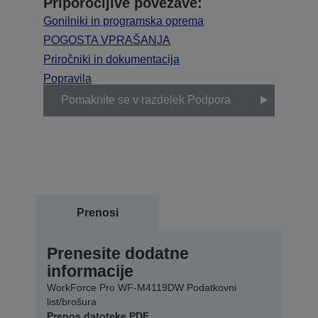
Priporočljive povezave:
Gonilniki in programska oprema
POGOSTA VPRAŠANJA
Priročniki in dokumentacija
Popravila
Pomaknite se v razdelek Podpora
Prenosi
Prenesite dodatne
informacije
WorkForce Pro WF-M4119DW Podatkovni
list/brošura
Prenos datoteke PDF