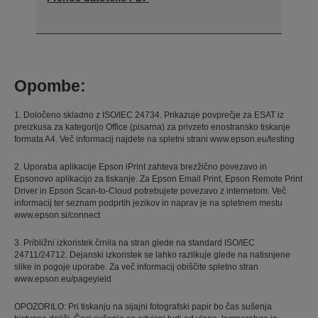
Opombe:
1. Določeno skladno z ISO/IEC 24734. Prikazuje povprečje za ESAT iz
preizkusa za kategorijo Office (pisarna) za privzeto enostransko tiskanje
formata A4. Več informacij najdete na spletni strani www.epson.eu/testing
2. Uporaba aplikacije Epson iPrint zahteva brezžično povezavo in
Epsonovo aplikacijo za tiskanje. Za Epson Email Print, Epson Remote Print
Driver in Epson Scan-to-Cloud potrebujete povezavo z internetom. Več
informacij ter seznam podprtih jezikov in naprav je na spletnem mestu
www.epson.si/connect
3. Približni izkoristek črnila na stran glede na standard ISO/IEC
24711/24712. Dejanski izkoristek se lahko razlikuje glede na natisnjene
slike in pogoje uporabe. Za več informacij obiščite spletno stran
www.epson.eu/pageyield
OPOZORILO: Pri tiskanju na sijajni fotografski papir bo čas sušenja