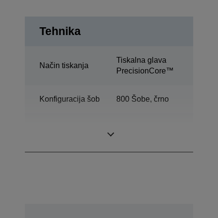
Tehnika
Tiskalna glava
Način tiskanja
PrecisionCore™
Konfiguracija šob
800 Šobe, črno
Minimalna
3,8 pl
velikost kapljic