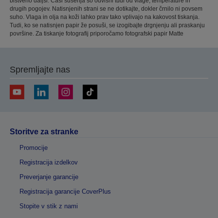
bistveno daljši. Časi sušenja so odvisni tudi od vlage, temperature in
drugih pogojev. Natisnjenih strani se ne dotikajte, dokler črnilo ni povsem
suho. Vlaga in olja na koži lahko prav tako vplivajo na kakovost tiskanja.
Tudi, ko se natisnjen papir že posuši, se izogibajte drgnjenju ali praskanju
površine. Za tiskanje fotografij priporočamo fotografski papir Matte
Spremljajte nas
Storitve za stranke
Promocije
Registracija izdelkov
Preverjanje garancije
Registracija garancije CoverPlus
Stopite v stik z nami