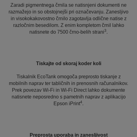
Zaradi pigmentnega črnila se natisnjeni dokumenti ne
razmažejo in so obstojnejši pri označevanju. Zanesljivo
in visokokakovostno črnilo zagotavlja odlične natise z
razločnim besedilom. Z enim kompletom črnil lahko
3
natisnete do 7500 črno-belih strani
.
Tiskajte od skoraj koder koli
Tiskalnik EcoTank omogoča preprosto tiskanje z
mobilnih naprav ter tabličnih in prenosnih računalnikov.
Prek povezav Wi-Fi in Wi-Fi Direct lahko dokumente
natisnete neposredno s pametnih naprav z aplikacijo
4
Epson iPrint
.
Preprosta uporaba in zanesljivost