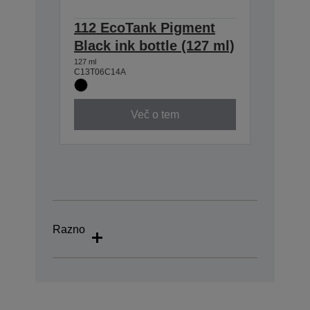
112 EcoTank Pigment
Black ink bottle (127 ml)
127 ml
C13T06C14A
Več o tem
Razno