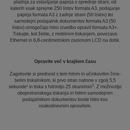
pladnja za vstavljanje papirja s sprednje strani, od
katerih vsak sprejme 250 listov formata A3, podajanje
papirja formata A3 z zadnje strani (50 listov) ter
samodejni podajalnik dokumentov formata A3 (50
listov) omogočajo hitro izvedbo opravil formata A3+.
Tiskajte, kot želite, z mobilnim tiskanjem, povezavo
Ethernet in 6,8-centimetrskim zaslonom LCD na dotik.
Opravite več v krajšem času
Zagotovite si prednost s tem hitrim in učinkovitim črno-
belim tiskalnikom, ki prvo stran natisne v zgolj 5,5
2
sekunde¹ in tiska s hitrostjo 25 strani/min
. Z možnostjo
obojestranskega tiskanja in hitrim samodejnim
podajalnikom dokumentov boste hitro kos
vsakodnevnim opravilom.