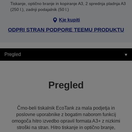
Tiskanje, optično branje in kopiranje A3, 2 sprednja pladnja A3
(250 l.), zadnji podajalnik (50 l.)
Kje kupiti
ODPRI STRAN PODPORE TEEMU PRODUKTU
Pregled
Pregled
Črno-beli tiskalnik EcoTank za mala podjetja in
poslovne uporabnike z bogatim naborom funkcij
omogoča hitro izvedbo opravil formata A3+ z nizkimi
stroški na stran. Hitro tiskanje in optično branje,