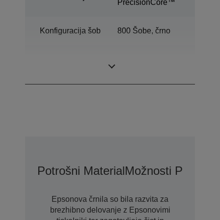
PrecisionCore™
Konfiguracija šob
800 Šobe, črno
Minimalna
3,8 pl
velikost kapljic
Potrošni Material
Možnosti Podaljša
Epsonova črnila so bila razvita za
brezhibno delovanje z Epsonovimi