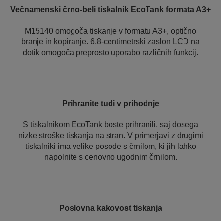
Večnamenski črno-beli tiskalnik EcoTank formata A3+
M15140 omogoča tiskanje v formatu A3+, optično
branje in kopiranje. 6,8-centimetrski zaslon LCD na
dotik omogoča preprosto uporabo različnih funkcij.
Prihranite tudi v prihodnje
S tiskalnikom EcoTank boste prihranili, saj dosega
nizke stroške tiskanja na stran. V primerjavi z drugimi
tiskalniki ima velike posode s črnilom, ki jih lahko
napolnite s cenovno ugodnim črnilom.
Poslovna kakovost tiskanja