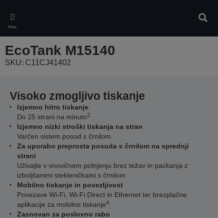
Skip
to
Iskan
main
Meni
content
EcoTank M15140
SKU: C11CJ41402
Visoko zmogljivo tiskanje
Izjemno hitro tiskanje
2
Do 25 strani na minuto
Izjemno nizki stroški tiskanja na stran
Varčen sistem posod s črnilom
Za uporabo preprosta posoda s črnilom na sprednji
strani
Uživajte v vnovičnem polnjenju brez težav in packanja z
izboljšanimi stekleničkami s črnilom
Mobilno tiskanje in povezljivost
Povezave Wi-Fi, Wi-Fi Direct in Ethernet ter brezplačne
4
aplikacije za mobilno tiskanje
Zasnovan za poslovno rabo